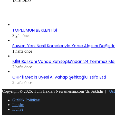
18-01-2023
SON EKLENEN HABERLER
TOPLUMUN BEKLENTİSİ
3 gün önce
Suwen, Yeni Nesil Korseleriyle Korse Algısını Değiştir
1 hafta önce
MİG Başkanı Vahap Şehitoğlu’ndan 24 Temmuz Mesajı
2 hafta önce
CHP’li Meclis Üyesi A. Vahap Şehitoğlu İstifa Etti
2 hafta önce
Copyright © 2026, Tüm Hakları Newsmersin.com 'da Saklıdır |
Ust
Gizlilik Politikası
İletişim
Künye