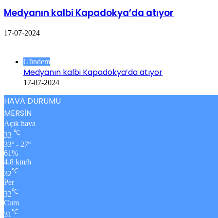
Medyanın kalbi Kapadokya’da atıyor
17-07-2024
Göz Atın
Kapalı
Gündem
Medyanın kalbi Kapadokya’da atıyor
17-07-2024
HAVA DURUMU
MERSİN
Açık hava
℃
33
33º - 27º
61%
4.8 km/h
℃
32
Per
℃
32
Cum
℃
31