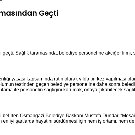
amasından Geçti
çti. Sağlık taramasında, belediye personeline akciğer filmi, solu
nliği yasası kapsamında rutin olarak yılda bir kez yapılması pl
olumun testinden geçen belediye personeline daha sonra belediy
ygulama ile personelin sağlığını korumak, ortaya çıkabilecek sağ
ni belirten Osmangazi Belediye Başkanı Mustafa Dündar, “Mesai 
n en iyi şartlarda hayatını sürdürmesi için hem iş ortamı, hem 