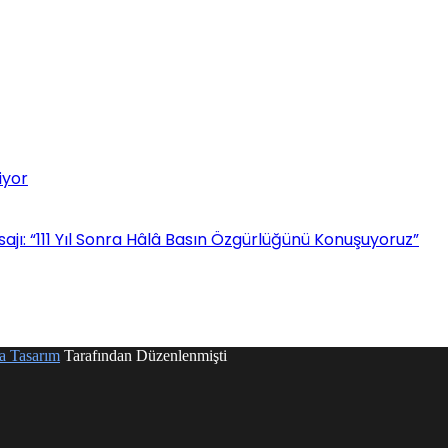
iyor
: “111 Yıl Sonra Hâlâ Basın Özgürlüğünü Konuşuyoruz”
a Tasarım
Tarafından Düzenlenmişti