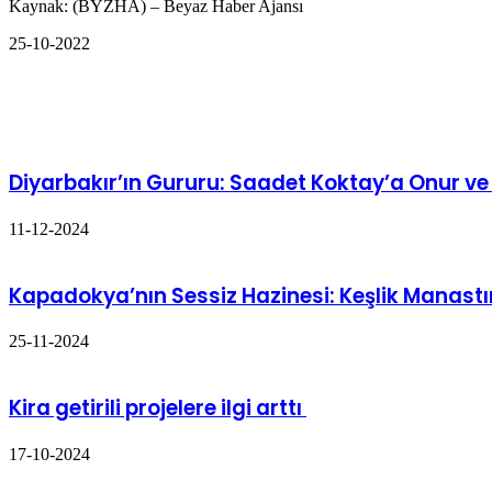
Kaynak: (BYZHA) – Beyaz Haber Ajansı
25-10-2022
Facebook
Twitter
LinkedIn
WhatsApp
Telegram
E-
Yazdır
Posta
İlgili Makaleler
ile
paylaş
Diyarbakır’ın Gururu: Saadet Koktay’a Onur ve
11-12-2024
Kapadokya’nın Sessiz Hazinesi: Keşlik Manastı
25-11-2024
Kira getirili projelere ilgi arttı
17-10-2024