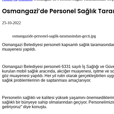
Osmangazi’de Personel Sağlık Tar
25-10-2022
Facebook
Twitter
LinkedIn
WhatsApp
Telegram
E-
Yazdır
Posta
osmangazide-personel-saglik-taramasindan-gecti.jpg
ile
paylaş
Osmangazi Belediyesi personeli kapsamlı sağlık taramasından ge
muayenesi yapıldı.
Osmangazi Belediyesi personeli 6331 sayılı İş Sağlığı ve Güve
kurulan mobil sağlık aracında, akciğer muayenesi, işitme ve s
göz muayenesi yapıldı. Her yıl rutin olarak gerçekleştirilen u
sağlık problemlerinin de saptanması amaçlanıyor.
Personelin sağlıklı ve kalitesi yüksek yaşamını önemsedikleri
sağlıklı bir bünyeye sahip olmalarından geçiyor. Personelimizi
getiriyoruz” diye konuştu.