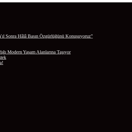
Yıl Sonra Hâlâ Basın Özgürlüğünü Konuşuyoruz”
lığı Modern Yaşam Alanlarına Taşıyor
stek
a!