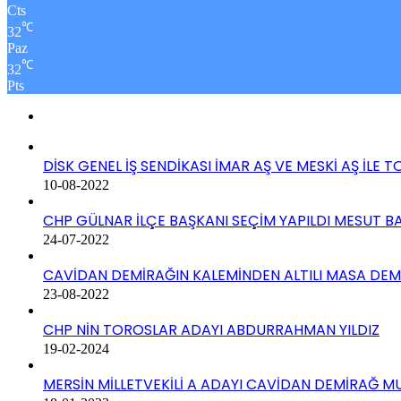
Cts
℃
32
Paz
℃
32
Pts
DİSK GENEL İŞ SENDİKASI İMAR AŞ VE MESKİ AŞ İLE 
10-08-2022
CHP GÜLNAR İLÇE BAŞKANI SEÇİM YAPILDI MESUT BA
24-07-2022
CAVİDAN DEMİRAĞIN KALEMİNDEN ALTILI MASA DE
23-08-2022
CHP NİN TOROSLAR ADAYI ABDURRAHMAN YILDIZ
19-02-2024
MERSİN MİLLETVEKİLİ A ADAYI CAVİDAN DEMİRAĞ M