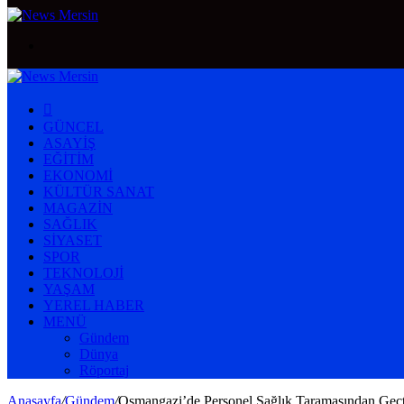
Arama
yap
...
ANASAYFA
GÜNCEL
ASAYIŞ
EĞITIM
EKONOMI
KÜLTÜR SANAT
MAGAZIN
SAĞLIK
SIYASET
SPOR
TEKNOLOJI
YAŞAM
YEREL HABER
MENÜ
Gündem
Dünya
Röportaj
Anasayfa
/
Gündem
/
Osmangazi’de Personel Sağlık Taramasından Geçt