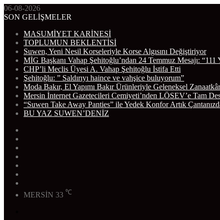
06-08-2026
SON GELİŞMELER
MASUMİYET KARİNESİ
TOPLUMUN BEKLENTİSİ
Suwen, Yeni Nesil Korseleriyle Korse Algısını Değiştiriyor
MİG Başkanı Vahap Şehitoğlu’ndan 24 Temmuz Mesajı: “111 
CHP’li Meclis Üyesi A. Vahap Şehitoğlu İstifa Etti
Şehitoğlu: ” Saldırıyı haince ve vahşice buluyorum”
Moda Bakır, El Yapımı Bakır Ürünleriyle Geleneksel Zanaatkâr
Mersin İnternet Gazetecileri Cemiyeti’nden LÖSEV’e Tam De
“Suwen Take Away Panties” ile Yedek Konfor Artık Çantanızd
BU YAZ SUWEN’DENİZ
WhatsApp
Telegram
Instagram
YouTube
Twitter
Facebook
RSS
℃
MERSİN
33
Menü