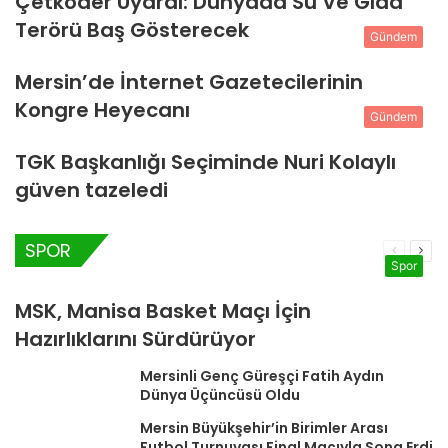
Çetkoder Uyardı: Dünyada Su Ve Gıda
Terörü Baş Gösterecek
Gündem
Mersin’de İnternet Gazetecilerinin
Kongre Heyecanı
Gündem
TGK Başkanlığı Seçiminde Nuri Kolaylı
güven tazeledi
SPOR
Önceki
Sonr
Spor
sayfa
sayf
MSK, Manisa Basket Maçı İçin
Hazırlıklarını Sürdürüyor
Mersinli Genç Güreşçi Fatih Aydın
Dünya Üçüncüsü Oldu
Mersin Büyükşehir’in Birimler Arası
Futbol Turnuvası Final Maçıyla Sona Erdi