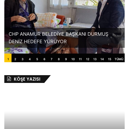
CHP ANAMUR BELEDİYE BAŞKANI DURMUŞ
DENİZ HEDEFE YÜRÜYOR
1
2
3
4
5
6
7
8
9
10
11
12
13
14
15
TÜMÜ
KÖŞE YAZISI
SÜREÇ
VAHAP
SEÇERE
SAHİP
ÇIKMA
ZAMANI