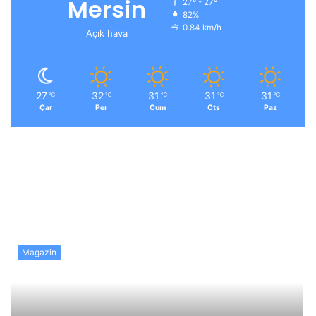
Mersin
27º - 27º
82%
0.84 km/h
Açık hava
27
32
31
31
31
℃
℃
℃
℃
℃
Çar
Per
Cum
Cts
Paz
Magazin