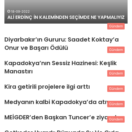
13-09-2022
MİNDEN SEÇİMDE NE YAPMALIYIZ
SÜREÇ VAHAP SEÇERE S
Gündem
Diyarbakır’ın Gururu: Saadet Koktay’a
Onur ve Başarı Ödülü
Gündem
Kapadokya’nın Sessiz Hazinesi: Keşlik
Manastırı
Gündem
Kira getirili projelere ilgi arttı
Gündem
Medyanın kalbi Kapadokya’da atıyor
Gündem
MEİGDER’den Başkan Tuncer’e ziyaret
Gündem