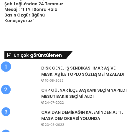
Şehitoğlu’ndan 24 Temmuz
Mesajı: “111 Yıl Sonra Hâlâ
Basın Özgürlüğünü
Konuşuyoruz”
En çok görüntülenen
DİSK GENEL İŞ SENDİKASI İMAR AŞ VE
MESKİ AŞ İLE TOPLU SÖZLEŞME İMZALADI
10-08-2022
CHP GÜLNAR İLÇE BAŞKANI SEÇİM YAPILDI
MESUT BAKIR SEÇİMİ ALDI
24-07-2022
CAVİDAN DEMİRAĞIN KALEMİNDEN ALTILI
MASA DEMOKRASİ YOLUNDA
23-08-2022