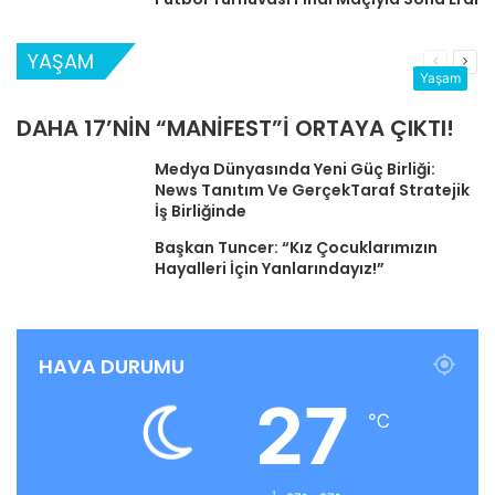
YAŞAM
Önceki
Sonr
Yaşam
sayfa
sayf
DAHA 17’NİN “MANİFEST”İ ORTAYA ÇIKTI!
Medya Dünyasında Yeni Güç Birliği:
News Tanıtım Ve GerçekTaraf Stratejik
İş Birliğinde
Başkan Tuncer: “Kız Çocuklarımızın
Hayalleri İçin Yanlarındayız!”
HAVA DURUMU
27
℃