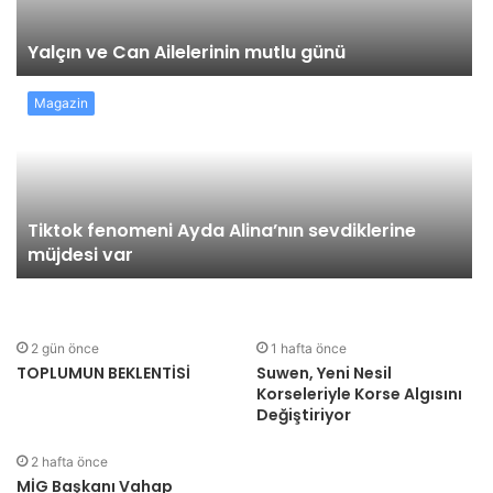
Yalçın ve Can Ailelerinin mutlu günü
Magazin
Tiktok fenomeni Ayda Alina’nın sevdiklerine
müjdesi var
MASUMİYET KARİNESİ
newsmersin
1 gün önce
6
2 gün önce
1 hafta önce
TOPLUMUN BEKLENTİSİ
Suwen, Yeni Nesil
Korseleriyle Korse Algısını
Değiştiriyor
2 hafta önce
MİG Başkanı Vahap