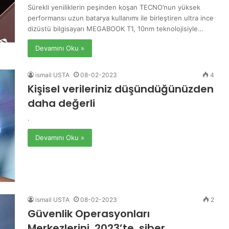
Sürekli yeniliklerin peşinden koşan TECNO’nun yüksek
performansı uzun batarya kullanımı ile birleştiren ultra ince
dizüstü bilgisayarı MEGABOOK T1, 10nm teknolojisiyle…
Devamını Oku »
ismail USTA
08-02-2023
4
Kişisel verileriniz düşündüğünüzden
daha değerli
.
Devamını Oku »
ismail USTA
08-02-2023
2
Güvenlik Operasyonları
Merkezlerini, 2023’te, siber