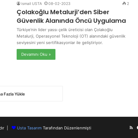
ismail USTA
08-02-2023
2
Çolakoğlu Metalurji’den Siber
Güvenlik Alanında Öncü Uygulama
Türkiye’nin lider yassı çelik üreticisi olan Çolakoğlu
Metalurji, Operasyonel Teknoloji (OT) alanındaki güvenlik
seviyesini yeni sertifikasyonlar ile geliştiriyor.
Devamını Oku »
a Fazla Yükle
RS
ıdır |
Usta Tasarım
Tarafından Düzenlenmişti