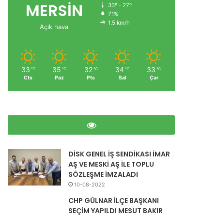
MERSİN
33º - 27º
71%
1.5 km/h
Açık hava
33
35
32
34
33
℃
℃
℃
℃
℃
Cts
Paz
Pts
Sal
Çar
DİSK GENEL İŞ SENDİKASI İMAR
AŞ VE MESKİ AŞ İLE TOPLU
SÖZLEŞME İMZALADI
10-08-2022
CHP GÜLNAR İLÇE BAŞKANI
SEÇİM YAPILDI MESUT BAKIR