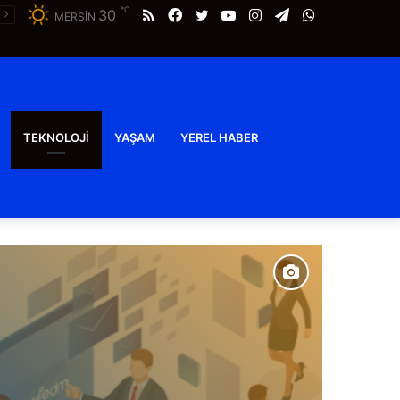
℃
RSS
Facebook
Twitter
YouTube
Instagram
Telegram
WhatsApp
30
MERSİN
TEKNOLOJI
YAŞAM
YEREL HABER