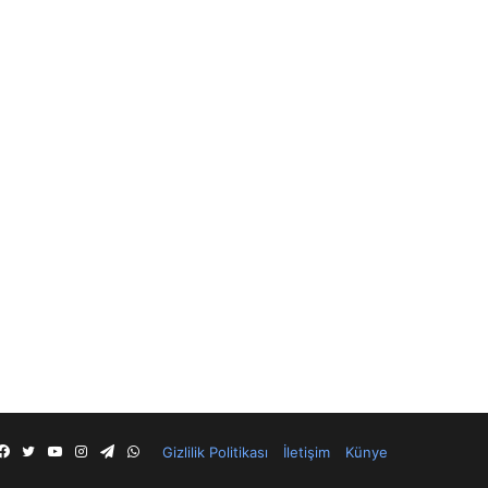
S
Facebook
Twitter
YouTube
Instagram
Telegram
WhatsApp
Gizlilik Politikası
İletişim
Künye