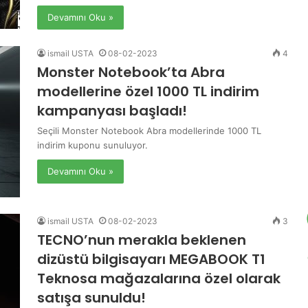
Devamını Oku »
ismail USTA
08-02-2023
4
Monster Notebook’ta Abra
modellerine özel 1000 TL indirim
kampanyası başladı!
Seçili Monster Notebook Abra modellerinde 1000 TL
indirim kuponu sunuluyor.
Devamını Oku »
ismail USTA
08-02-2023
3
TECNO’nun merakla beklenen
dizüstü bilgisayarı MEGABOOK T1
Teknosa mağazalarına özel olarak
satışa sunuldu!