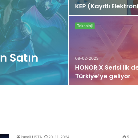
KEP (Kayıtlı Elektron
Teknoloji
n Satın
08-02-2023
HONOR X Serisi ilk d
Türkiye’ye geliyor
ismail USTA
20-11-2024
5