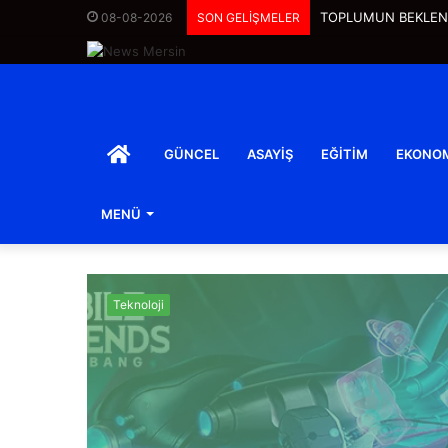
Suwen, Yeni Nesil Kor
08-08-2026
SON GELİŞMELER
ANASAYFA
GÜNCEL
ASAYIŞ
EĞITIM
EKONO
MENÜ
Teknoloji