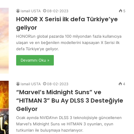
ismail USTA
08-02-2023
5
HONOR X Serisi ilk defa Türkiye’ye
geliyor
HONOR’un global pazarda 100 milyondan fazla kullanıcıya
ulaşan ve en beğenilen modellerini kapsayan X Serisi ilk
defa Türkiye’ye geliyor.
Devamını Oku »
ismail USTA
08-02-2023
4
“Marvel’s Midnight Suns” ve
“HITMAN 3” Bu Ay DLSS 3 Desteğiyle
Geliyor
Ocak ayında NVIDA’nın DLSS 3 teknolojisiyle güncellenen
Marvel's Midnight Suns ve HITMAN 3 oyunları, oyun
tutkunları ile buluşmaya hazırlanıyor.