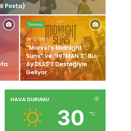
ik Posta)
Teknoloji
08-02-2023
“Marvel’s Midnight
Suns” ve “HITMAN 3” Bu
efa
Ay DLSS 3 Desteğiyle
Geliyor
HAVA DURUMU
30
℃