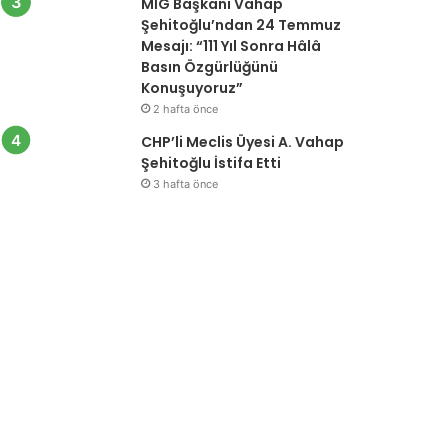
MİG Başkanı Vahap
Şehitoğlu’ndan 24 Temmuz
Mesajı: “111 Yıl Sonra Hâlâ
Basın Özgürlüğünü
Konuşuyoruz”
2 hafta önce
CHP’li Meclis Üyesi A. Vahap
Şehitoğlu İstifa Etti
3 hafta önce