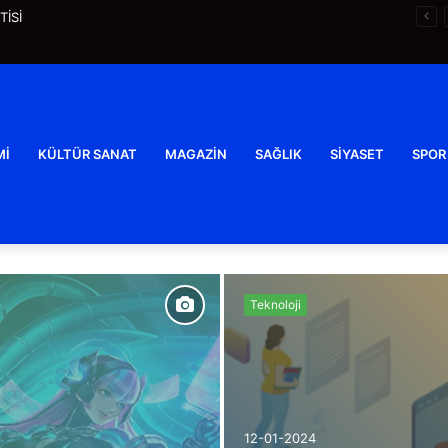
seleriyle Korse Algısını Değiştiriyor
MI
KÜLTÜR SANAT
MAGAZIN
SAĞLIK
SIYASET
SPOR
Teknoloji
12-01-2024