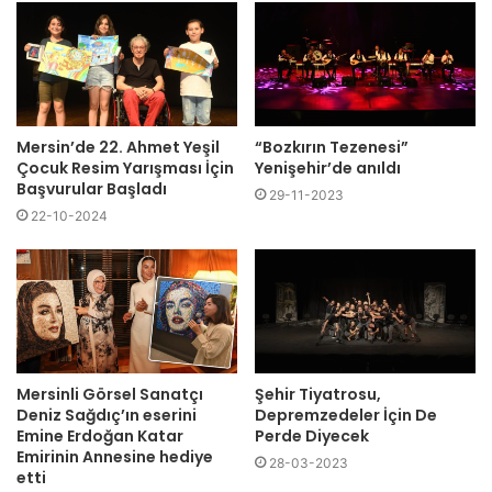
Mersin’de 22. Ahmet Yeşil
“Bozkırın Tezenesi”
Çocuk Resim Yarışması İçin
Yenişehir’de anıldı
Başvurular Başladı
29-11-2023
22-10-2024
Mersinli Görsel Sanatçı
Şehir Tiyatrosu,
Deniz Sağdıç’ın eserini
Depremzedeler İçin De
Emine Erdoğan Katar
Perde Diyecek
Emirinin Annesine hediye
28-03-2023
etti