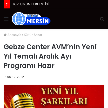
TOPLUMUN BEKLENTİSİ
Menü
A
y
...
Anasayfa
/
Kültür Sanat
Gebze Center AVM’nin Yeni
Yıl Temalı Aralık Ayı
Programı Hazır
06-12-2022