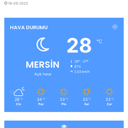
18-09-2023
HAVA DURUMU
28
℃
MERSİN
28º - 27º
87%
2.03 km/h
Açık hava
28
34
33
33
33
℃
℃
℃
℃
℃
Cts
Paz
Pts
Sal
Çar