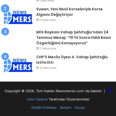
5 gün önce
Suwen, Yeni Nesil Korseleriyle Korse
Algısını Değiştiriyor
1 hafta önce
MİG Başkanı Vahap Şehitoğlu’ndan 24
Temmuz Mesajı: “111 Yıl Sonra Hâlâ Basın
Özgürlüğünü Konuşuyoruz”
2 hafta önce
CHP’li Meclis Üyesi A. Vahap Şehitoğlu
İstifa Etti
3 hafta önce
Copyright © 2026, Tüm Hakları Newsmersin.com 'da Saklıdır |
Usta Tasarım
Tarafından Düzenlenmişti
Gizlilik Politikası
İletişim
Künye