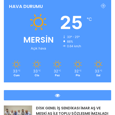
HAVA DURUMU
25
℃
MERSİN
33º - 25º
88%
0.64 km/h
Açık hava
33
33
32
32
33
℃
℃
℃
℃
℃
Cum
Cts
Paz
Pts
Sal
DİSK GENEL İŞ SENDİKASI İMAR AŞ VE
MESKİ AŞ İLE TOPLU SÖZLEŞME İMZALADI