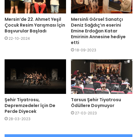
Mersin’de 22. Ahmet Yeşil
Mersinli Görsel Sanatçı
Çocuk Resim Yarışması İçin
Deniz Sağdıç’ın eserini
Başvurular Başladı
Emine Erdoğan Katar
Emirinin Annesine hediye
22-10-2024
etti
18-09-2023
Şehir Tiyatrosu,
Tarsus Şehir Tiyatrosu
Depremzedeler İçin De
Ödüllere Doymuyor
Perde Diyecek
27-03-2023
28-03-2023