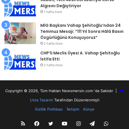
Algısını Değiştiriyor
1 hafta önce
MİG Başkanı Vahap Şehitoğlu’ndan 24
Temmuz Mesajı: “111 Yıl Sonra Hâlâ Basın
Özgürlüğünü Konuşuyoruz”
2 hafta önce
CHP’li Meclis Üyesi A. Vahap Şehitoğlu
İstifa Etti
2 hafta önce
Copyright © 2026, Tüm Hakları Newsmersin.com 'da Saklıdır |
Usta Tasarım
Tarafından Düzenlenmişti
Gizlilik Politikası
İletişim
Künye
RSS
Facebook
Twitter
YouTube
Instagram
Telegram
WhatsA