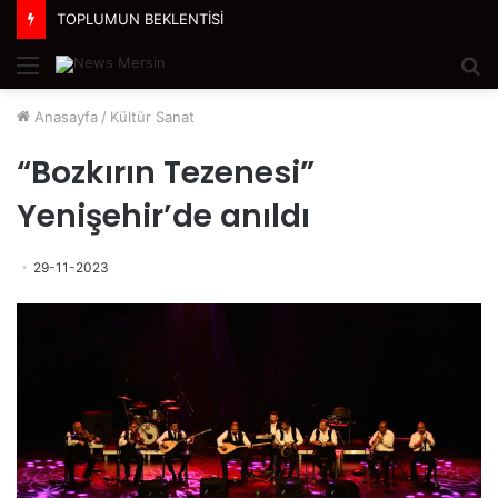
TOPLUMUN BEKLENTİSİ
Menü
A
y
Anasayfa
/
Kültür Sanat
...
“Bozkırın Tezenesi”
Yenişehir’de anıldı
29-11-2023