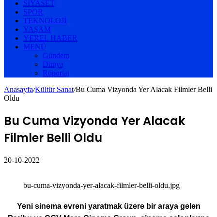
SIYASET
SPOR
TEKNOLOJI
YAŞAM
YEREL HABER
MENÜ
Gündem
Dünya
Röportaj
Anasayfa
/
Kültür Sanat
/
Bu Cuma Vizyonda Yer Alacak Filmler Belli
Oldu
Bu Cuma Vizyonda Yer Alacak
Filmler Belli Oldu
20-10-2022
bu-cuma-vizyonda-yer-alacak-filmler-belli-oldu.jpg
Yeni sinema evreni yaratmak üzere bir araya gelen