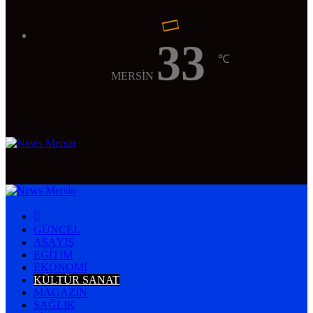
33
℃
MERSİN
Menü
Arama
yap
...
ANASAYFA
GÜNCEL
ASAYIŞ
EĞITIM
EKONOMI
KÜLTÜR SANAT
MAGAZIN
SAĞLIK