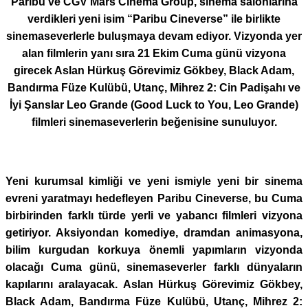
Paribu ve CGV Mars Cinema Group, sinema salonlarına
verdikleri yeni isim “Paribu Cineverse” ile birlikte
sinemaseverlerle buluşmaya devam ediyor. Vizyonda yer
alan filmlerin yanı sıra 21 Ekim Cuma günü vizyona
girecek Aslan Hürkuş Görevimiz Gökbey, Black Adam,
Bandırma Füze Kulübü, Utanç, Mihrez 2: Cin Padişahı ve
İyi Şanslar Leo Grande (Good Luck to You, Leo Grande)
filmleri sinemaseverlerin beğenisine sunuluyor.
Yeni kurumsal kimliği ve yeni ismiyle yeni bir sinema
evreni yaratmayı hedefleyen Paribu Cineverse, bu Cuma
birbirinden farklı türde yerli ve yabancı filmleri vizyona
getiriyor. Aksiyondan komediye, dramdan animasyona,
bilim kurgudan korkuya önemli yapımların vizyonda
olacağı Cuma günü, sinemaseverler farklı dünyaların
kapılarını aralayacak. Aslan Hürkuş Görevimiz Gökbey,
Black Adam, Bandırma Füze Kulübü, Utanç, Mihrez 2: