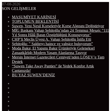
07-08-2026
SON GELİŞMELER
MASUMİYET KARİNESİ
TOPLUMUN BEKLENTİSİ
Suwen, Yeni Nesil Korseleriyle Korse Algısını Değiştiriyor
MİG Başkanı Vahap Şehitoğlu’ndan 24 Temmuz Mesajı: “111
Yıl Sonra Hâlâ Basın Özgürlüğünü Konuşuyoruz”
CHP’li Meclis Üyesi A. Vahap Şehitoğlu İstifa Etti
Şehitoğlu: ” Saldırıyı haince ve vahşice buluyorum”
Moda Bakır, El Yapımı Bakır Ürünleriyle Geleneksel
Zanaatkârlığı Modern Yaşam Alanlarına Taşıyor
Mersin İnternet Gazetecileri Cemiyeti’nden LÖSEV’e Tam
Destek
“Suwen Take Away Panties” ile Yedek Konfor Artık
Çantanızda!
BU YAZ SUWEN’DENİZ
WhatsApp
Telegram
Instagram
YouTube
Twitter
Facebook
RSS