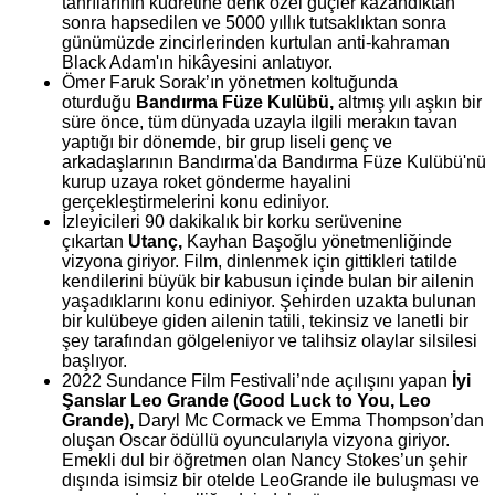
tanrılarının kudretine denk özel güçler kazandıktan
sonra hapsedilen ve 5000 yıllık tutsaklıktan sonra
günümüzde zincirlerinden kurtulan anti-kahraman
Black Adam'ın hikâyesini anlatıyor.
Ömer Faruk Sorak’ın yönetmen koltuğunda
oturduğu
Bandırma Füze Kulübü,
altmış yılı aşkın bir
süre önce, tüm dünyada uzayla ilgili merakın tavan
yaptığı bir dönemde, bir grup liseli genç ve
arkadaşlarının Bandırma'da Bandırma Füze Kulübü'nü
kurup uzaya roket gönderme hayalini
gerçekleştirmelerini konu ediniyor.
İzleyicileri 90 dakikalık bir korku serüvenine
çıkartan
Utanç,
Kayhan Başoğlu yönetmenliğinde
vizyona giriyor. Film, dinlenmek için gittikleri tatilde
kendilerini büyük bir kabusun içinde bulan bir ailenin
yaşadıklarını konu ediniyor. Şehirden uzakta bulunan
bir kulübeye giden ailenin tatili, tekinsiz ve lanetli bir
şey tarafından gölgeleniyor ve talihsiz olaylar silsilesi
başlıyor.
2022 Sundance Film Festivali’nde açılışını yapan
İyi
Şanslar Leo Grande (Good Luck to You, Leo
Grande)
,
Daryl Mc Cormack ve Emma Thompson’dan
oluşan Oscar ödüllü oyuncularıyla vizyona giriyor.
Emekli dul bir öğretmen olan Nancy Stokes’un şehir
dışında isimsiz bir otelde LeoGrande ile buluşması ve