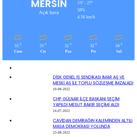
MERSİN
33º - 27º
58%
Açık hava
4.56 km/h
℃
℃
℃
℃
℃
33
33
32
32
34
Cum
Cts
Paz
Pts
Sal
DİSK GENEL İŞ SENDİKASI İMAR AŞ VE
MESKİ AŞ İLE TOPLU SÖZLEŞME İMZALADI
10-08-2022
CHP GÜLNAR İLÇE BAŞKANI SEÇİM
YAPILDI MESUT BAKIR SEÇİMİ ALDI
24-07-2022
CAVİDAN DEMİRAĞIN KALEMİNDEN ALTILI
MASA DEMOKRASİ YOLUNDA
23-08-2022