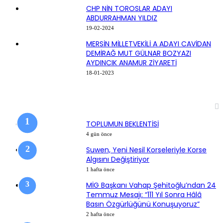
CHP NİN TOROSLAR ADAYI
ABDURRAHMAN YILDIZ
19-02-2024
MERSİN MİLLETVEKİLİ A ADAYI CAVİDAN
DEMİRAĞ MUT GÜLNAR BOZYAZI
AYDINCIK ANAMUR ZİYARETİ
18-01-2023
SON EKLENEN HABERLER
TOPLUMUN BEKLENTİSİ
4 gün önce
Suwen, Yeni Nesil Korseleriyle Korse
Algısını Değiştiriyor
1 hafta önce
MİG Başkanı Vahap Şehitoğlu’ndan 24
Temmuz Mesajı: “111 Yıl Sonra Hâlâ
Basın Özgürlüğünü Konuşuyoruz”
2 hafta önce