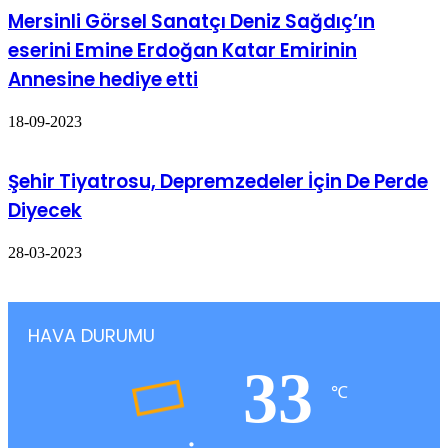
Mersinli Görsel Sanatçı Deniz Sağdıç’ın
eserini Emine Erdoğan Katar Emirinin
Annesine hediye etti
18-09-2023
Şehir Tiyatrosu, Depremzedeler İçin De Perde
Diyecek
28-03-2023
HAVA DURUMU
33
℃