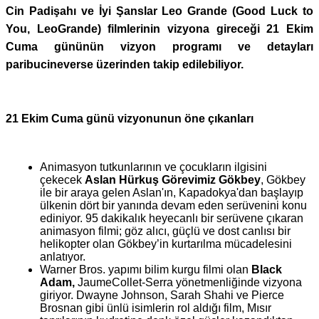
Cin Padişahı ve İyi Şanslar Leo Grande (Good Luck to
You, LeoGrande) filmlerinin vizyona gireceği 21 Ekim
Cuma gününün vizyon programı ve detayları
paribucineverse üzerinden takip edilebiliyor.
21 Ekim Cuma günü vizyonunun öne çıkanları
Animasyon tutkunlarının ve çocukların ilgisini
çekecek
Aslan Hürkuş Görevimiz Gökbey
, Gökbey
ile bir araya gelen Aslan'ın, Kapadokya'dan başlayıp
ülkenin dört bir yanında devam eden serüvenini konu
ediniyor. 95 dakikalık heyecanlı bir serüvene çıkaran
animasyon filmi;
göz alıcı, güçlü ve dost canlısı bir
helikopter olan Gökbey’in kurtarılma mücadelesini
anlatıyor.
Warner Bros. yapımı bilim kurgu filmi olan
Black
Adam,
JaumeCollet-Serra yönetmenliğinde vizyona
giriyor. Dwayne Johnson, Sarah Shahi ve Pierce
Brosnan gibi ünlü isimlerin rol aldığı film, Mısır