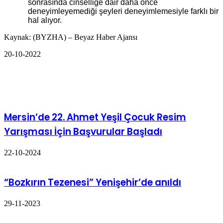
sonrasında cinselliğe dair daha önce
deneyimleyemediği şeyleri deneyimlemesiyle farklı bir
hal alıyor.
Kaynak: (BYZHA) – Beyaz Haber Ajansı
20-10-2022
İlgili Makaleler
Mersin’de 22. Ahmet Yeşil Çocuk Resim
Yarışması İçin Başvurular Başladı
22-10-2024
“Bozkırın Tezenesi” Yenişehir’de anıldı
29-11-2023