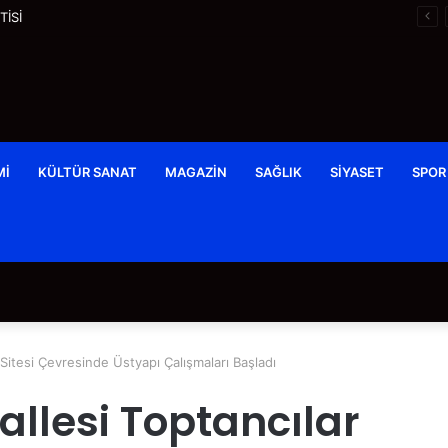
İSİ
MI
KÜLTÜR SANAT
MAGAZIN
SAĞLIK
SIYASET
SPOR
 Sitesi Çevresinde Üstyapı Çalışmaları Başladı
llesi Toptancılar