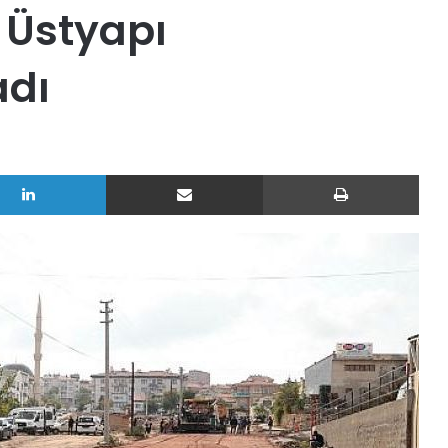
 Üstyapı
adı
LinkedIn
E-Posta ile paylaş
Yazd