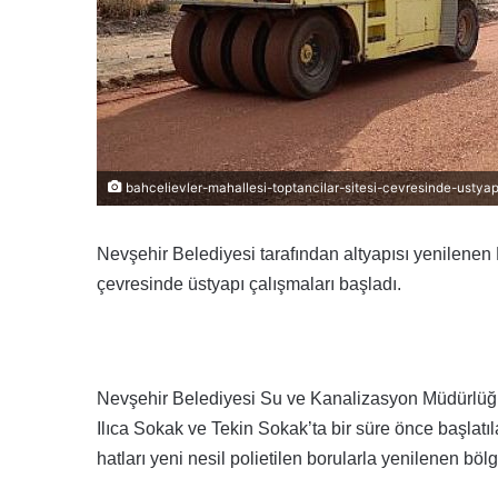
bahcelievler-mahallesi-toptancilar-sitesi-cevresinde-ustyapi
Nevşehir Belediyesi tarafından altyapısı yenilenen
çevresinde üstyapı çalışmaları başladı.
Nevşehir Belediyesi Su ve Kanalizasyon Müdürlüğü
Ilıca Sokak ve Tekin Sokak’ta bir süre önce başlat
hatları yeni nesil polietilen borularla yenilenen bö