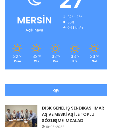
27
MERSİN
32º - 25º
80%
0.61 km/h
Açık hava
ır
32
32
32
33
33
℃
℃
℃
℃
℃
Cum
Cts
Paz
Pts
Sal
DİSK GENEL İŞ SENDİKASI İMAR
AŞ VE MESKİ AŞ İLE TOPLU
SÖZLEŞME İMZALADI
10-08-2022