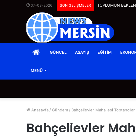
TOPLUMUN BEKLENT
07-08-2026
SON GELİŞMELER
ANASAYFA
GÜNCEL
ASAYIŞ
EĞITIM
EKONO
MENÜ
Anasayfa
/
Gündem
/
Bahçelievler Mahallesi Toptancılar
Bahçelievler Maha