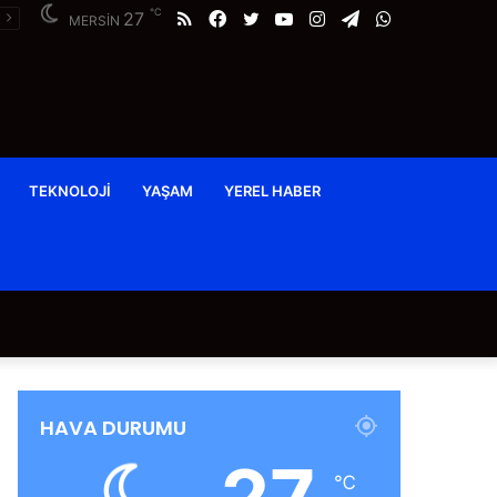
℃
RSS
Facebook
Twitter
YouTube
Instagram
Telegram
WhatsApp
27
MERSİN
TEKNOLOJI
YAŞAM
YEREL HABER
HAVA DURUMU
℃