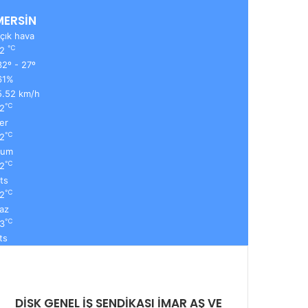
MERSİN
çık hava
℃
32
2º - 27º
61%
5.52 km/h
℃
2
er
℃
2
Cum
℃
2
ts
℃
2
az
℃
3
ts
DİSK GENEL İŞ SENDİKASI İMAR AŞ VE