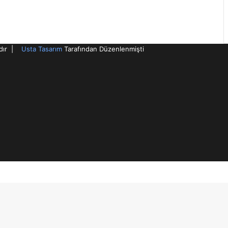
ıdır |
Usta Tasarım
Tarafından Düzenlenmişti