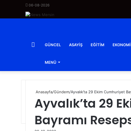
06-08-2026
ANASAYFA
GÜNCEL
ASAYIŞ
EĞITIM
EKONOMI
MENÜ
Anasayfa
/
Gündem
/
Ayvalık’ta 29 Ekim Cumhuriyet B
Ayvalık’ta 29 
Bayramı Resep