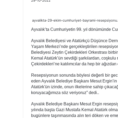
29-10-2022
Facebook
Twitter
LinkedIn
WhatsApp
Telegram
E-
Yazdır
Posta
ile
ayvalikta-29-ekim-cumhuriyet-bayrami-resepsiyonu.
paylaş
Ayvalık’ta Cumhuriyetin 99. yıl dönümünde C
Ayvalık Belediyesi ve Atatürkçü Düşünce Derne
Yaşam Merkezi’nde gerçekleştirilen resepsiyon
Belediyesi Zeytin Çekirdekleri Orkestrası birbir
Kemal Atatürk’ün sevdiği şarkılardan, coşkulu 
Çekirdekleri’ne katılımcılar da hep bir ağızdan 
Resepsiyonun sonunda böylesi değerli bir gec
eden Ayvalık Belediye Başkanı Mesut Ergin’in 
Atatürk'ün izinde, onun ilkelerine sahip çıka
koruyacağımıza söz veriyoruz” dedi..
Ayvalık Belediye Başkanı Mesut Ergin resepsi
yılında başta Gazi Mustafa Kemal Atatürk olmak
bugünlere taşınmasında alın teri döken ve eme