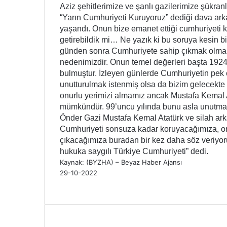
Aziz şehitlerimize ve şanlı gazilerimize şükra
“Yarın Cumhuriyeti Kuruyoruz” dediği dava arkada
yaşandı. Onun bize emanet ettiği cumhuriyeti 
getirebildik mi… Ne yazık ki bu soruya kesin b
günden sonra Cumhuriyete sahip çıkmak olmalı. 9
nedenimizdir. Onun temel değerleri başta 192
bulmuştur. İzleyen günlerde Cumhuriyetin pek ç
unutturulmak istenmiş olsa da bizim gelecekte 
onurlu yerimizi almamız ancak Mustafa Kemal A
mümkündür. 99’uncu yılında bunu asla unutma
Önder Gazi Mustafa Kemal Atatürk ve silah ark
Cumhuriyeti sonsuza kadar koruyacağımıza, on
çıkacağımıza buradan bir kez daha söz veriyoru
hukuka saygılı Türkiye Cumhuriyeti” dedi.
Kaynak: (BYZHA) – Beyaz Haber Ajansı
29-10-2022
Facebook
Twitter
LinkedIn
WhatsApp
Telegram
E-
Yazdır
Posta
ile
paylaş