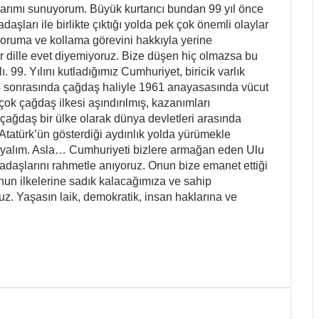
nlarımı sunuyorum. Büyük kurtarıcı bundan 99 yıl önce
şları ile birlikte çıktığı yolda pek çok önemli olaylar
koruma ve kollama görevini hakkıyla yerine
ir dille evet diyemiyoruz. Bize düşen hiç olmazsa bu
9. Yılını kutladığımız Cumhuriyet, biricik varlık
4 sonrasında çağdaş haliyle 1961 anayasasında vücut
ok çağdaş ilkesi aşındırılmış, kazanımları
çağdaş bir ülke olarak dünya devletleri arasında
tatürk’ün gösterdiği aydınlık yolda yürümekle
yalım. Asla… Cumhuriyeti bizlere armağan eden Ulu
adaşlarını rahmetle anıyoruz. Onun bize emanet ettiği
un ilkelerine sadık kalacağımıza ve sahip
z. Yaşasın laik, demokratik, insan haklarına ve