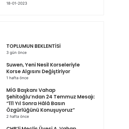
18-01-2023
SON EKLENEN HABERLER
TOPLUMUN BEKLENTİSİ
3 gün önce
Suwen, Yeni Nesil Korseleriyle
Korse Algısını Değiştiriyor
1 hafta önce
MİG Başkanı Vahap
Şehitoğlu’ndan 24 Temmuz Mesajı:
“111 Yıl Sonra Hâlâ Basın
Özgürlüğünü Konuşuyoruz”
2 hafta önce
CHP’li Meclis Üyesi A. Vahap