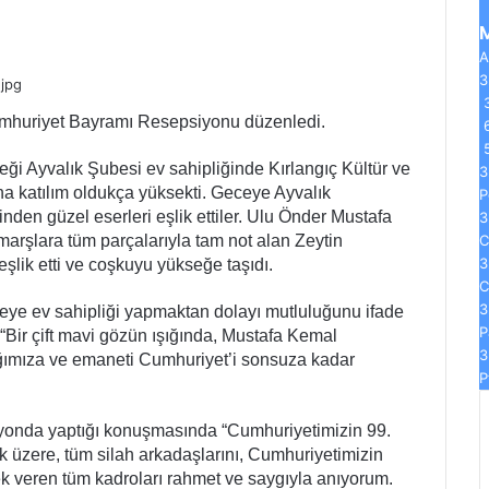
A
jpg
3
umhuriyet Bayramı Resepsiyonu düzenledi.
ği Ayvalık Şubesi ev sahipliğinde Kırlangıç Kültür ve
3
a katılım oldukça yüksekti. Geceye Ayvalık
P
inden güzel eserleri eşlik ettiler. Ulu Önder Mustafa
3
marşlara tüm parçalarıyla tam not alan Zeytin
3
eşlik etti ve coşkuyu yükseğe taşıdı.
C
3
eye ev sahipliği yapmaktan dolayı mutluluğunu ifade
P
“Bir çift mavi gözün ışığında, Mustafa Kemal
3
cağımıza ve emaneti Cumhuriyet’i sonsuza kadar
P
yonda yaptığı konuşmasında “Cumhuriyetimizin 99.
 üzere, tüm silah arkadaşlarını, Cumhuriyetimizin
k veren tüm kadroları rahmet ve saygıyla anıyorum.