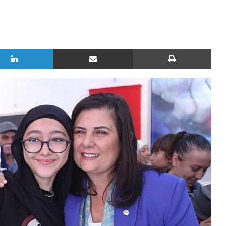
LinkedIn
E-Posta ile paylaş
Yazd