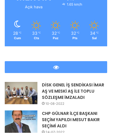
1.65 km/h
Açık hava
ır
28
33
32
32
34
℃
℃
℃
℃
℃
Cum
Cts
Paz
Pts
Sal
DİSK GENEL İŞ SENDİKASI İMAR
AŞ VE MESKİ AŞ İLE TOPLU
SÖZLEŞME İMZALADI
10-08-2022
CHP GÜLNAR İLÇE BAŞKANI
SEÇİM YAPILDI MESUT BAKIR
SEÇİMİ ALDI
24-07-2022