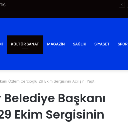
İSİ
MI
KÜLTÜR SANAT
MAGAZIN
SAĞLIK
SIYASET
SPOR
anı Özlem Çerçioğlu 29 Ekim Sergisinin Açılışını Yaptı
 Belediye Başkanı
29 Ekim Sergisinin