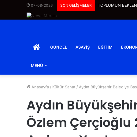
TOPLUMUN BEKLENT
07-08-2026
SON GELİŞMELER
ANASAYFA
GÜNCEL
ASAYIŞ
EĞITIM
EKONO
MENÜ
Anasayfa
/
Kültür Sanat
/
Aydın Büyükşehir Belediye Başk
Aydın Büyükşehir
Özlem Çerçioğlu 