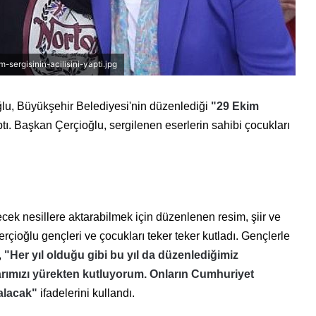
ergisinin-acilisini-yapti.jpg
u, Büyükşehir Belediyesi'nin düzenlediği
"29 Ekim
ptı. Başkan Çerçioğlu, sergilenen eserlerin sahibi çocukları
ek nesillere aktarabilmek için düzenlenen resim, şiir ve
çioğlu gençleri ve çocukları teker teker kutladı. Gençlerle
,
"Her yıl olduğu gibi bu yıl da düzenlediğimiz
arımızı yürekten kutluyorum. Onların Cumhuriyet
kalacak"
ifadelerini kullandı.