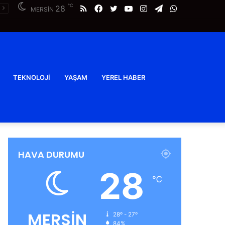
℃
RSS
Facebook
Twitter
YouTube
Instagram
Telegram
WhatsApp
28
MERSİN
TEKNOLOJI
YAŞAM
YEREL HABER
HAVA DURUMU
28
℃
MERSİN
28º - 27º
84%