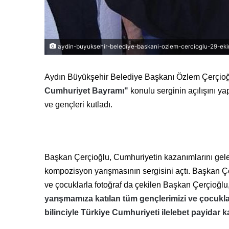
aydin-buyuksehir-belediye-baskani-ozlem-cercioglu-29-ekim-s
Aydın Büyükşehir Belediye Başkanı Özlem Çerçioğl
Cumhuriyet Bayramı"
konulu serginin açılışını ya
ve gençleri kutladı.
Başkan Çerçioğlu, Cumhuriyetin kazanımlarını gelec
kompozisyon yarışmasının sergisini açtı. Başkan Çer
ve çocuklarla fotoğraf da çekilen Başkan Çerçioğlu
yarışmamıza katılan tüm gençlerimizi ve çocukl
bilinciyle Türkiye Cumhuriyeti ilelebet payidar 