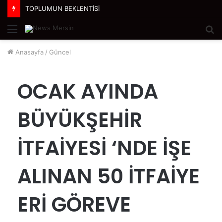
TOPLUMUN BEKLENTİSİ
Menü
A
y
Anasayfa
/
Güncel
...
OCAK AYINDA
BÜYÜKŞEHİR
İTFAİYESİ ‘NDE İŞE
ALINAN 50 İTFAİYE
ERİ GÖREVE