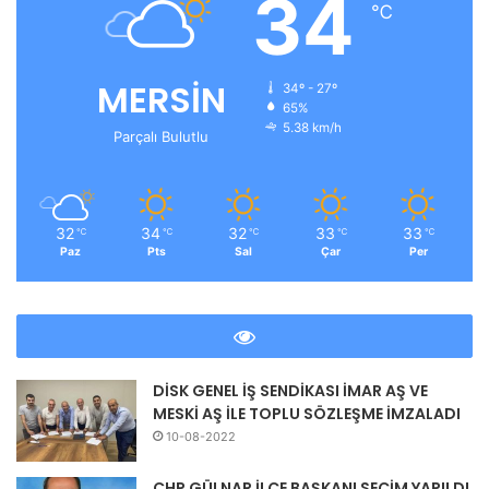
34
℃
MERSİN
34º - 27º
65%
5.38 km/h
Parçalı Bulutlu
32
34
32
33
33
℃
℃
℃
℃
℃
Paz
Pts
Sal
Çar
Per
DİSK GENEL İŞ SENDİKASI İMAR AŞ VE
MESKİ AŞ İLE TOPLU SÖZLEŞME İMZALADI
10-08-2022
CHP GÜLNAR İLÇE BAŞKANI SEÇİM YAPILDI