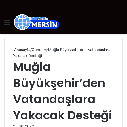
Menü
A
y
...
Anasayfa
/
Gündem
/
Muğla Büyükşehir’den Vatandaşlara
Yakacak Desteği
Muğla
Büyükşehir’den
Vatandaşlara
Yakacak Desteği
25-10-2022