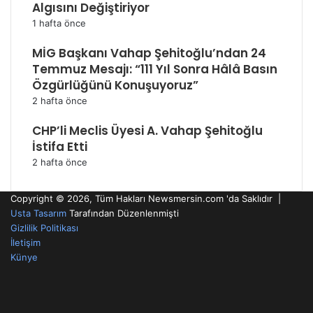
Algısını Değiştiriyor
1 hafta önce
MİG Başkanı Vahap Şehitoğlu’ndan 24
Temmuz Mesajı: “111 Yıl Sonra Hâlâ Basın
Özgürlüğünü Konuşuyoruz”
2 hafta önce
CHP’li Meclis Üyesi A. Vahap Şehitoğlu
İstifa Etti
2 hafta önce
Copyright © 2026, Tüm Hakları Newsmersin.com 'da Saklıdır |
Usta Tasarım
Tarafından Düzenlenmişti
Gizlilik Politikası
İletişim
Künye
RSS
Facebook
Twitter