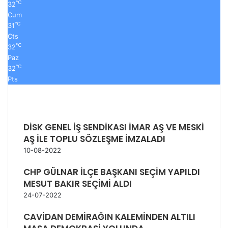
℃
32
Cum
℃
31
Cts
℃
32
Paz
℃
32
Pts
DİSK GENEL İŞ SENDİKASI İMAR AŞ VE MESKİ
AŞ İLE TOPLU SÖZLEŞME İMZALADI
10-08-2022
CHP GÜLNAR İLÇE BAŞKANI SEÇİM YAPILDI
MESUT BAKIR SEÇİMİ ALDI
24-07-2022
CAVİDAN DEMİRAĞIN KALEMİNDEN ALTILI