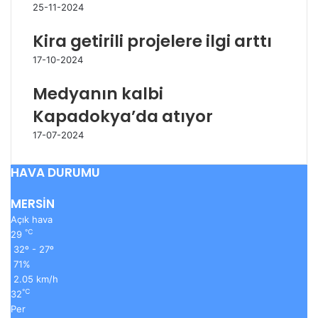
25-11-2024
Kira getirili projelere ilgi arttı
17-10-2024
Medyanın kalbi
Kapadokya’da atıyor
17-07-2024
HAVA DURUMU
MERSİN
Açık hava
℃
29
32º - 27º
71%
2.05 km/h
℃
32
Per