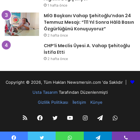
1 hafta önce
MİG Başkanı Vahap Şehitoğlu’ndan 24
Temmuz Mesajı: “111 Yıl Sonra Hâlâ Basın
Özgürlüğünü Konuşuyoruz”
2 hafta önce
CHP’li Meclis Üyesi A. Vahap Şehitoğlu
İstifa Etti
2 hafta önce
Copyright © 2026, Tüm Hakları Newsmersin.com 'da Saklıdır |
Usta Tasarım
Tarafından Düzenlenmişti
Gizlilik Politikası
İletişim
Künye
RSS
Facebook
Twitter
YouTube
Instagram
Telegram
WhatsA