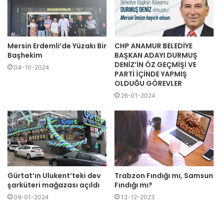
Mersin Erdemli’de Yüzakı Bir
CHP ANAMUR BELEDİYE
Başhekim
BAŞKAN ADAYI DURMUŞ
DENİZ’İN ÖZ GEÇMİŞİ VE
04-10-2024
PARTİ İÇİNDE YAPMIŞ
OLDUĞU GÖREVLER
26-01-2024
Gürtat’ın Ulukent’teki dev
Trabzon Fındığı mı, Samsun
şarküteri mağazası açıldı
Fındığı mı?
09-01-2024
13-12-2023