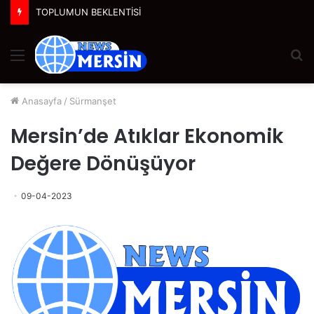
TOPLUMUN BEKLENTİSİ
Menü
A
y
...
Anasayfa
/
Sürmanşet
Mersin’de Atıklar Ekonomik
Değere Dönüşüyor
09-04-2023