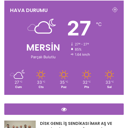
HAVA DURUMU
27
℃
MERSİN
27º - 27º
85%
1.64 km/h
Parçalı Bulutlu
27
33
35
32
33
℃
℃
℃
℃
℃
Cum
Cts
Paz
Pts
Sal
DİSK GENEL İŞ SENDİKASI İMAR AŞ VE