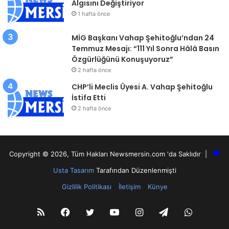
Algısını Değiştiriyor
1 hafta önce
MİG Başkanı Vahap Şehitoğlu’ndan 24
Temmuz Mesajı: “111 Yıl Sonra Hâlâ Basın
Özgürlüğünü Konuşuyoruz”
2 hafta önce
CHP’li Meclis Üyesi A. Vahap Şehitoğlu
İstifa Etti
2 hafta önce
Copyright © 2026, Tüm Hakları Newsmersin.com 'da Saklıdır |
Usta Tasarım
Tarafından Düzenlenmişti
Gizlilik Politikası
İletişim
Künye
RSS
Facebook
Twitter
YouTube
Instagram
Telegram
WhatsA