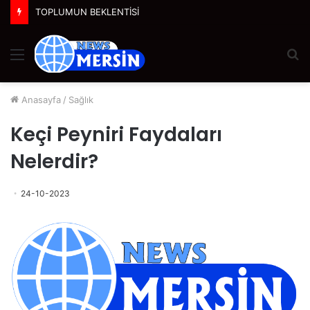
TOPLUMUN BEKLENTİSİ
Menü
A
y
...
Anasayfa
/
Sağlık
Keçi Peyniri Faydaları
Nelerdir?
24-10-2023