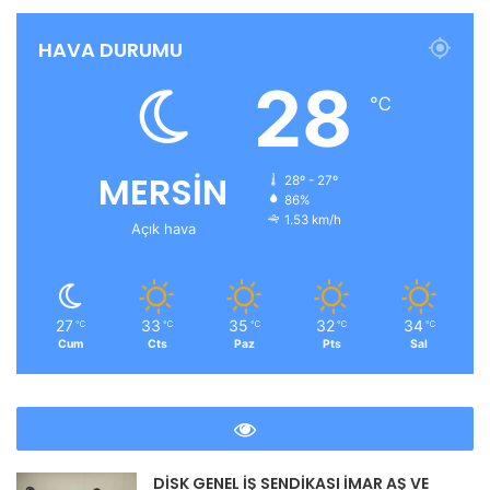
HAVA DURUMU
28
℃
MERSİN
28º - 27º
86%
1.53 km/h
Açık hava
27
33
35
32
34
℃
℃
℃
℃
℃
Cum
Cts
Paz
Pts
Sal
DİSK GENEL İŞ SENDİKASI İMAR AŞ VE