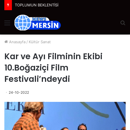
TOPLUMUN BEKLENTİSİ
Menü
A
y
...
Anasayfa
/
Kültür Sanat
Kar ve Ayı Filminin Ekibi
10.Boğaziçi Film
Festivali’ndeydi
24-10-2022