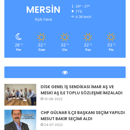
MERSİN
29º - 27º
77%
4.36 km/h
Açık hava
28
32
32
32
33
℃
℃
℃
℃
℃
Per
Cum
Cts
Paz
Pts
DİSK GENEL İŞ SENDİKASI İMAR AŞ VE
MESKİ AŞ İLE TOPLU SÖZLEŞME İMZALADI
10-08-2022
CHP GÜLNAR İLÇE BAŞKANI SEÇİM YAPILDI
MESUT BAKIR SEÇİMİ ALDI
24-07-2022