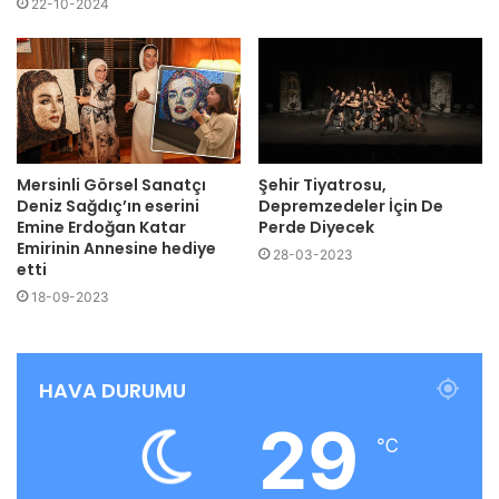
22-10-2024
Mersinli Görsel Sanatçı
Şehir Tiyatrosu,
Deniz Sağdıç’ın eserini
Depremzedeler İçin De
Emine Erdoğan Katar
Perde Diyecek
Emirinin Annesine hediye
28-03-2023
etti
18-09-2023
HAVA DURUMU
29
℃