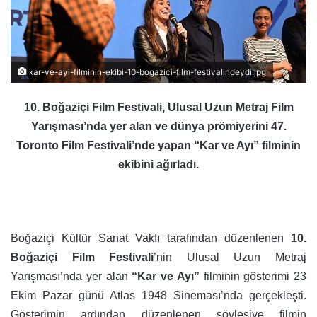
kar-ve-ayi-filminin-ekibi-10-bogazici-film-festivalindeydi.jpg
10. Boğaziçi Film Festivali, Ulusal Uzun Metraj Film
Yarışması’nda yer alan ve dünya prömiyerini 47.
Toronto Film Festivali’nde yapan “Kar ve Ayı” filminin
ekibini ağırladı.
Boğaziçi Kültür Sanat Vakfı tarafından düzenlenen
10.
Boğaziçi Film Festivali
’nin Ulusal Uzun Metraj
Yarışması’nda yer alan
“Kar ve Ayı”
filminin gösterimi 23
Ekim Pazar günü Atlas 1948 Sineması’nda gerçekleşti.
Gösterimin ardından düzenlenen söyleşiye filmin