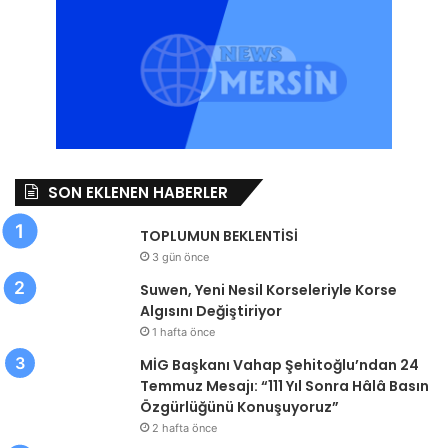
SON EKLENEN HABERLER
TOPLUMUN BEKLENTİSİ
3 gün önce
Suwen, Yeni Nesil Korseleriyle Korse
Algısını Değiştiriyor
1 hafta önce
MİG Başkanı Vahap Şehitoğlu’ndan 24
Temmuz Mesajı: “111 Yıl Sonra Hâlâ Basın
Özgürlüğünü Konuşuyoruz”
2 hafta önce