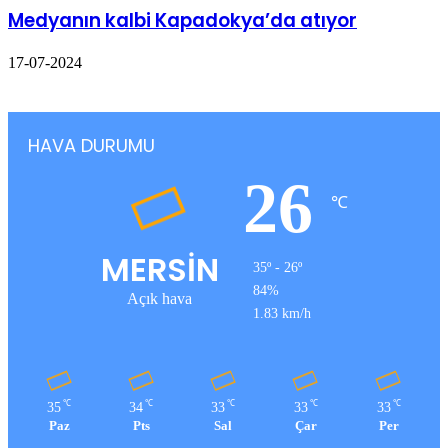
Medyanın kalbi Kapadokya’da atıyor
17-07-2024
HAVA DURUMU
26
℃
MERSİN
35º - 26º
84%
Açık hava
1.83 km/h
℃
℃
℃
℃
℃
35
34
33
33
33
Paz
Pts
Sal
Çar
Per