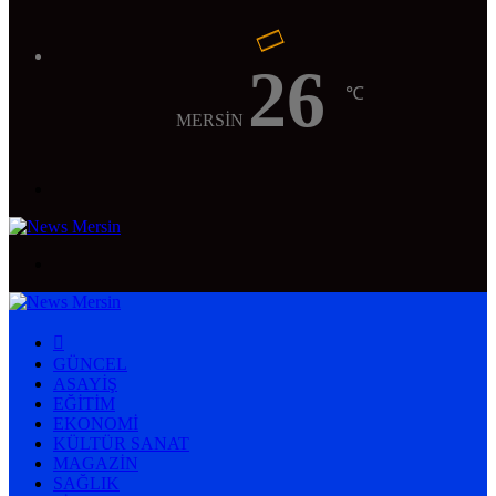
26
℃
MERSİN
Menü
Arama
yap
...
ANASAYFA
GÜNCEL
ASAYIŞ
EĞITIM
EKONOMI
KÜLTÜR SANAT
MAGAZIN
SAĞLIK