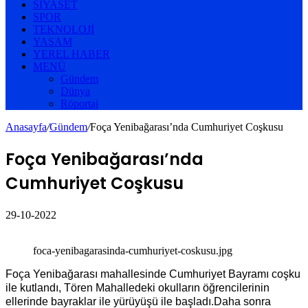
SIYASET
SPOR
TEKNOLOJI
YAŞAM
YEREL HABER
MENÜ
Gündem
Dünya
Röportaj
Anasayfa
/
Gündem
/
Foça Yenibağarası’nda Cumhuriyet Coşkusu
Foça Yenibağarası’nda
Cumhuriyet Coşkusu
29-10-2022
foca-yenibagarasinda-cumhuriyet-coskusu.jpg
Foça Yenibağarası mahallesinde Cumhuriyet Bayramı coşku
ile kutlandı, Tören Mahalledeki okulların öğrencilerinin
ellerinde bayraklar ile yürüyüşü ile başladı.Daha sonra