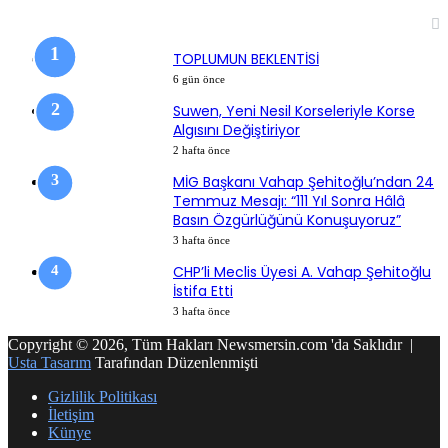
SON EKLENEN HABERLER
TOPLUMUN BEKLENTİSİ
6 gün önce
Suwen, Yeni Nesil Korseleriyle Korse
Algısını Değiştiriyor
2 hafta önce
MİG Başkanı Vahap Şehitoğlu’ndan 24
Temmuz Mesajı: “111 Yıl Sonra Hâlâ
Basın Özgürlüğünü Konuşuyoruz”
3 hafta önce
CHP’li Meclis Üyesi A. Vahap Şehitoğlu
İstifa Etti
3 hafta önce
Copyright © 2026, Tüm Hakları Newsmersin.com 'da Saklıdır |
Usta Tasarım
Tarafından Düzenlenmişti
Gizlilik Politikası
İletişim
Künye