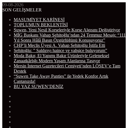
09-08-2026
SON GELİŞMELER
MASUMİYET KARİNESİ
TOPLUMUN BEKLENTİSİ
Suwen, Yeni Nesil Korseleriyle Korse Algısını Değiştiriyor
MİG Başkanı Vahap Şehitoğlu’ndan 24 Temmuz Mesajı: “111
Yıl Sonra Hâlâ Basın Özgürlüğünü Konuşuyoruz”
CHP’li Meclis Üyesi A. Vahap Şehitoğlu İstifa Etti
Şehitoğlu: ” Saldırıyı haince ve vahşice buluyorum”
Moda Bakır, El Yapımı Bakır Ürünleriyle Geleneksel
Zanaatkârlığı Modern Yaşam Alanlarına Taşıyor
Mersin İnternet Gazetecileri Cemiyeti’nden LÖSEV’e Tam
Destek
“Suwen Take Away Panties” ile Yedek Konfor Artık
Çantanızda!
BU YAZ SUWEN’DENİZ
WhatsApp
Telegram
Instagram
YouTube
Twitter
Facebook
RSS