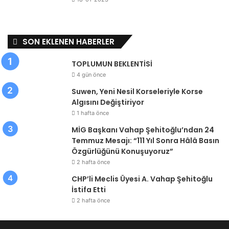
SON EKLENEN HABERLER
TOPLUMUN BEKLENTİSİ
4 gün önce
Suwen, Yeni Nesil Korseleriyle Korse
Algısını Değiştiriyor
1 hafta önce
MİG Başkanı Vahap Şehitoğlu’ndan 24
Temmuz Mesajı: “111 Yıl Sonra Hâlâ Basın
Özgürlüğünü Konuşuyoruz”
2 hafta önce
CHP’li Meclis Üyesi A. Vahap Şehitoğlu
İstifa Etti
2 hafta önce