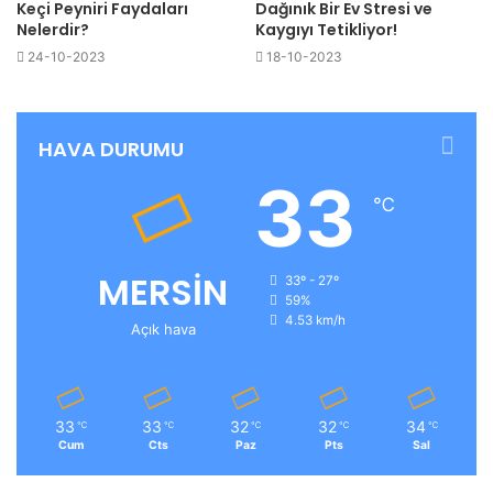
Keçi Peyniri Faydaları
Dağınık Bir Ev Stresi ve
Nelerdir?
Kaygıyı Tetikliyor!
24-10-2023
18-10-2023
HAVA DURUMU
33
℃
MERSİN
33º - 27º
59%
4.53 km/h
Açık hava
33
33
32
32
34
℃
℃
℃
℃
℃
Cum
Cts
Paz
Pts
Sal