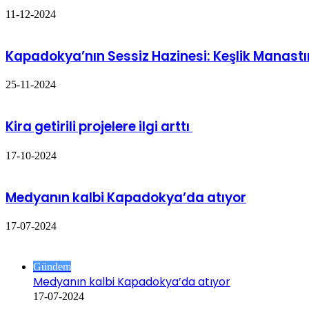
11-12-2024
Kapadokya’nın Sessiz Hazinesi: Keşlik Manastı
25-11-2024
Kira getirili projelere ilgi arttı
17-10-2024
Medyanın kalbi Kapadokya’da atıyor
17-07-2024
Göz Atın
Kapalı
Gündem
Medyanın kalbi Kapadokya’da atıyor
17-07-2024