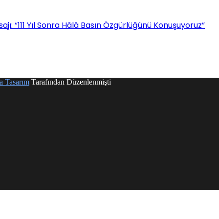
: “111 Yıl Sonra Hâlâ Basın Özgürlüğünü Konuşuyoruz”
a Tasarım
Tarafından Düzenlenmişti