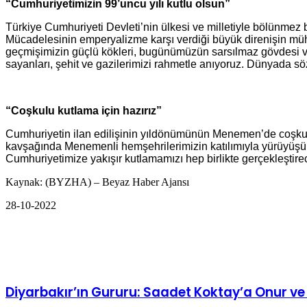
“Cumhuriyetimizin 99’uncu yılı kutlu olsun”
Türkiye Cumhuriyeti Devleti’nin ülkesi ve milletiyle bölünmez
Mücadelesinin emperyalizme karşı verdiği büyük direnişin müh
geçmişimizin güçlü kökleri, bugünümüzün sarsılmaz gövdesi v
sayanları, şehit ve gazilerimizi rahmetle anıyoruz. Dünyada s
“Coşkulu kutlama için hazırız”
Cumhuriyetin ilan edilişinin yıldönümünün Menemen’de coşkuyla
kavşağında Menemenli hemşehrilerimizin katılımıyla yürüyüşü
Cumhuriyetimize yakışır kutlamamızı hep birlikte gerçekleştire
Kaynak: (BYZHA) – Beyaz Haber Ajansı
28-10-2022
Facebook
Twitter
LinkedIn
WhatsApp
Telegram
E-
Yazdır
Posta
İlgili Makaleler
ile
paylaş
Diyarbakır’ın Gururu: Saadet Koktay’a Onur ve