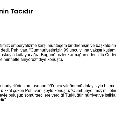
nin Tacıdır
iz; emperyalizme karşı muhteşem bir direnişin ve başkaldırının
di. Pehlivan, “Cumhuriyetimizin 99’uncu yılına yakışır kutlam
ve coşkuyla kutlayacağız. Bugünü bizlere armağan eden Ulu Önde
ve minnetle anıyoruz” diye konuştu.
riyeti’nin kuruluşunun 99’uncu yıldönümü dolayısıyla bir mesaj
 dikkat çeken Pehlivan, şöyle konuştu; “Cumhuriyetimiz; milletim
yle buluşup sömürgecilere verdiği Türklüğün hürriyet ve istikla
ir”.