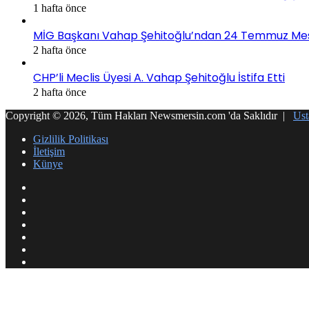
1 hafta önce
MİG Başkanı Vahap Şehitoğlu’ndan 24 Temmuz Mesajı
2 hafta önce
CHP’li Meclis Üyesi A. Vahap Şehitoğlu İstifa Etti
2 hafta önce
Copyright © 2026, Tüm Hakları Newsmersin.com 'da Saklıdır |
Ust
Gizlilik Politikası
İletişim
Künye
RSS
Facebook
Twitter
YouTube
Instagram
Telegram
WhatsApp
Facebook
Twitter
WhatsApp
Telegram
Viber
Başa
dön