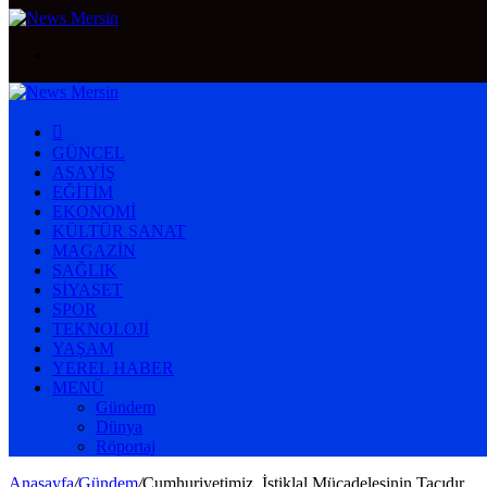
Arama
yap
...
ANASAYFA
GÜNCEL
ASAYIŞ
EĞITIM
EKONOMI
KÜLTÜR SANAT
MAGAZIN
SAĞLIK
SIYASET
SPOR
TEKNOLOJI
YAŞAM
YEREL HABER
MENÜ
Gündem
Dünya
Röportaj
Anasayfa
/
Gündem
/
Cumhuriyetimiz, İstiklal Mücadelesinin Tacıdır