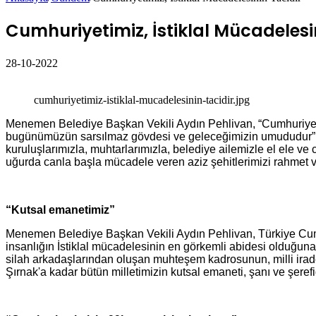
Cumhuriyetimiz, İstiklal Mücadelesi
28-10-2022
Facebook
Twitter
LinkedIn
WhatsApp
Telegram
E-
Yazdır
Posta
cumhuriyetimiz-istiklal-mucadelesinin-tacidir.jpg
ile
paylaş
Menemen Belediye Başkan Vekili Aydın Pehlivan, “Cumhuriyetim
bugünümüzün sarsılmaz gövdesi ve geleceğimizin umududur” de
kuruluşlarımızla, muhtarlarımızla, belediye ailemizle el ele 
uğurda canla başla mücadele veren aziz şehitlerimizi rahmet 
“Kutsal emanetimiz”
Menemen Belediye Başkan Vekili Aydın Pehlivan, Türkiye Cumhu
insanlığın İstiklal mücadelesinin en görkemli abidesi olduğuna
silah arkadaşlarından oluşan muhteşem kadrosunun, milli irade
Şırnak'a kadar bütün milletimizin kutsal emaneti, şanı ve şerefid