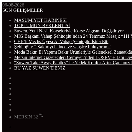
06-08-2026
SON GELİŞMELER
MASUMİYET KARİNESİ
TOPLUMUN BEKLENTİSİ
Suwen, Yeni Nesil Korseleriyle Korse Algısını Değiştiriyor
MİG Başkanı Vahap Şehitoğlu’ndan 24 Temmuz Mesajı: “111 
CHP’li Meclis Üyesi A. Vahap Şehitoğlu İstifa Etti
Şehitoğlu: ” Saldırıyı haince ve vahşice buluyorum”
Moda Bakır, El Yapımı Bakır Ürünleriyle Geleneksel Zanaatkâr
Mersin İnternet Gazetecileri Cemiyeti’nden LÖSEV’e Tam De
“Suwen Take Away Panties” ile Yedek Konfor Artık Çantanızd
BU YAZ SUWEN’DENİZ
WhatsApp
Telegram
Instagram
YouTube
Twitter
Facebook
RSS
℃
MERSİN
32
Menü