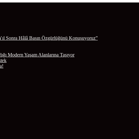
Yıl Sonra Hâlâ Basın Özgürlüğünü Konuşuyoruz”
lığı Modern Yaşam Alanlarına Taşıyor
stek
a!