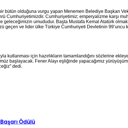
 bir bütün olduğuna vurgu yapan Menemen Belediye Başkan Vekili
rü Cumhuriyetimizdir. Cumhuriyetimiz; emperyalizme karşı muht
e geleceğimizin umududur. Başta Mustafa Kemal Atatürk olmak 
özü geçen ve lider ülke Türkiye Cumhuriyeti Devletinin 99’uncu k
 kutlanması için hazırlıkların tamamlandığını sözlerine ekleye
müz başlayacak. Fener Alayı eşliğinde yapacağımız yürüyüşümü
ceğiz” dedi.
 Başarı Ödülü