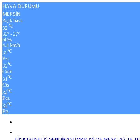
HAVA DURUMU
MERSİN
Açık hava
℃
32
32º - 27º
60%
4.4 km/h
℃
32
Per
℃
32
Cum
℃
31
Cts
℃
32
Paz
℃
32
Pts
DİSK GENEL İŞ SENDİKASI İMAR AŞ VE MESKİ AŞ İLE 