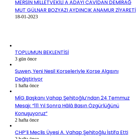
MERSİN MİLLETVEKİLİ A ADAYI CAVİDAN DEMİRAĞ
MUT GÜLNAR BOZYAZI AYDINCIK ANAMUR ZİYARETİ
18-01-2023
SON EKLENEN HABERLER
TOPLUMUN BEKLENTİSİ
3 gün önce
Suwen, Yeni Nesil Korseleriyle Korse Algısını
Değiştiriyor
1 hafta önce
MİG Başkanı Vahap Şehitoğlu’ndan 24 Temmuz
Mesajı: “111 Yıl Sonra Hâlâ Basın Özgürlüğünü
Konuşuyoruz”
2 hafta önce
CHP’li Meclis Üyesi A. Vahap Şehitoğlu İstifa Etti
2 hafta önce