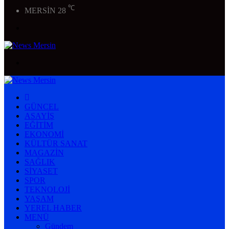
℃
MERSİN
28
Menü
Arama
yap
...
ANASAYFA
GÜNCEL
ASAYIŞ
EĞITIM
EKONOMI
KÜLTÜR SANAT
MAGAZIN
SAĞLIK
SIYASET
SPOR
TEKNOLOJI
YAŞAM
YEREL HABER
MENÜ
Gündem