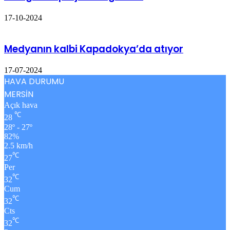
17-10-2024
Medyanın kalbi Kapadokya’da atıyor
17-07-2024
HAVA DURUMU
MERSİN
Açık hava
℃
28
28º - 27º
82%
2.5 km/h
℃
27
Per
℃
32
Cum
℃
32
Cts
℃
32