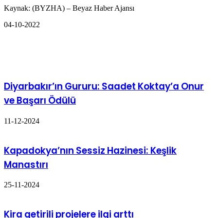
Kaynak: (BYZHA) – Beyaz Haber Ajansı
04-10-2022
İlgili Makaleler
Diyarbakır’ın Gururu: Saadet Koktay’a Onur
ve Başarı Ödülü
11-12-2024
Kapadokya’nın Sessiz Hazinesi: Keşlik
Manastırı
25-11-2024
Kira getirili projelere ilgi arttı