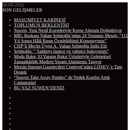
06-08-2026
SON GELİŞMELER
MASUMİYET KARİNESİ
TOPLUMUN BEKLENTİSİ
Suwen, Yeni Nesil Korseleriyle Korse Algısını Değiştiriyor
MİG Başkanı Vahap Şehitoğlu’ndan 24 Temmuz Mesajı: “111
Yıl Sonra Hâlâ Basın Özgürlüğünü Konuşuyoruz”
CHP’li Meclis Üyesi A. Vahap Şehitoğlu İstifa Etti
Şehitoğlu: ” Saldırıyı haince ve vahşice buluyorum”
Moda Bakır, El Yapımı Bakır Ürünleriyle Geleneksel
Zanaatkârlığı Modern Yaşam Alanlarına Taşıyor
Mersin İnternet Gazetecileri Cemiyeti’nden LÖSEV’e Tam
Destek
“Suwen Take Away Panties” ile Yedek Konfor Artık
Çantanızda!
BU YAZ SUWEN’DENİZ
WhatsApp
Telegram
Instagram
YouTube
Twitter
Facebook
RSS