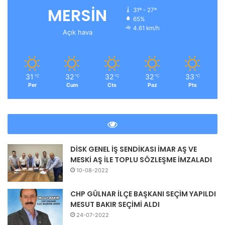
MERSİN
31º - 27º
65%
4.61 km/h
Açık hava
31
32
32
32
33
℃
℃
℃
℃
℃
Per
Cum
Cts
Paz
Pts
DİSK GENEL İŞ SENDİKASI İMAR AŞ VE
MESKİ AŞ İLE TOPLU SÖZLEŞME İMZALADI
10-08-2022
CHP GÜLNAR İLÇE BAŞKANI SEÇİM YAPILDI
MESUT BAKIR SEÇİMİ ALDI
24-07-2022