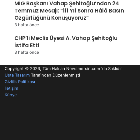
MİG Başkanı Vahap Şehitoğlu’ndan 24
Temmuz Mesajı: “111 Yıl Sonra Hâlâ Basın
Özgürlüğünü Konuşuyoruz”
3 hafta önce
CHP’li Meclis Üyesi A. Vahap Şehitoğlu
İstifa Etti
3 hafta önce
Copyright © 2026, Tüm Hakları Newsmersin.com 'da Saklıdır |
Usta Tasarım
Tarafından Düzenlenmişti
Gizlilik Politikası
İletişim
Künye
RSS
Facebook
Twitter
YouTube
Instagram
Telegram