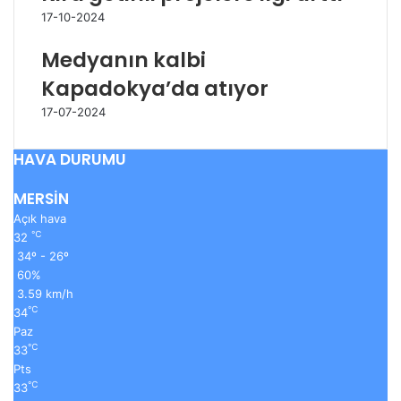
17-10-2024
Medyanın kalbi
Kapadokya’da atıyor
17-07-2024
HAVA DURUMU
MERSİN
Açık hava
℃
32
34º - 26º
60%
3.59 km/h
℃
34
Paz
℃
33
Pts
℃
33