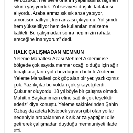
ve bozuktu. Her sene onarım yapılmasına rağmen
sıkıntı yaşıyorduk. Yol seviyesi düşük, tarlalar su
alıyordu. Arabalarımız sık sık arıza yapıyor,
amortisör patlıyor, fren arızası çıkıyordu. Yol şimdi
hem yükseltiliyor hem de kullanılan malzeme
kaliteli. Bu çalışmadan sonra hepimizin rahata
ereceğine inanıyorum” dedi.
HALK ÇALIŞMADAN MEMNUN
Yeleme Mahallesi Azası Mehmet Akdemir ise
bölgede çok sayıda mermer ocağı olduğu için ağır
tonajlı araçların yolu bozduğunu belirtti. Akdemir,
Yeleme Mahallesi çok göç alan bir yer, yazlıkçımız
çok. Yazlıkçılar bu yoldan çok şikayetçilerdi.
Çukurlar oluyordu. 18 yıl böyle bir çalışma olmadı.
Muhittin Başkanımızın eline sağlık çok teşekkür
ederiz” diye konuştu. Yeleme sakinlerinden Şahin
Özbaş da adeta köstebek yuvası gibi olan yollar
nedeniyle arabalarının sık sık arıza yaptığını dile
getirerek çalışmadan duyduğu memnuniyeti ifade
etti.