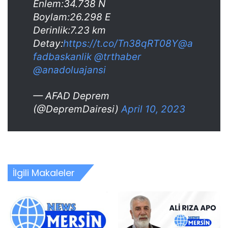
Enlem:34.738 N
Boylam:26.298 E
Derinlik:7.23 km
Detay:
https://t.co/Tn38qRT08Y
@a
fadbaskanlik
@trthaber
@anadoluajansi
— AFAD Deprem
(@DepremDairesi)
April 10, 2023
İlgili Makaleler