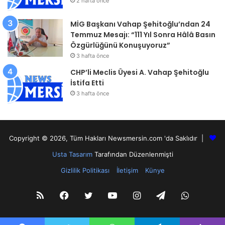
2 hafta önce
MİG Başkanı Vahap Şehitoğlu’ndan 24
Temmuz Mesajı: “111 Yıl Sonra Hâlâ Basın
Özgürlüğünü Konuşuyoruz”
3 hafta önce
CHP’li Meclis Üyesi A. Vahap Şehitoğlu
İstifa Etti
3 hafta önce
Copyright © 2026, Tüm Hakları Newsmersin.com 'da Saklıdır |
Usta Tasarım
Tarafından Düzenlenmişti
Gizlilik Politikası
İletişim
Künye
RSS
Facebook
Twitter
YouTube
Instagram
Telegram
WhatsA