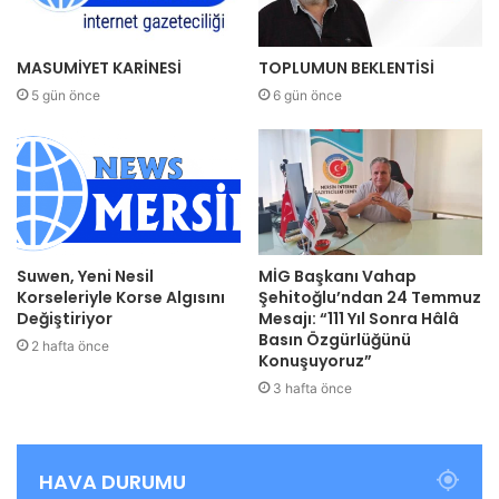
MASUMİYET KARİNESİ
TOPLUMUN BEKLENTİSİ
5 gün önce
6 gün önce
Suwen, Yeni Nesil
MİG Başkanı Vahap
Korseleriyle Korse Algısını
Şehitoğlu’ndan 24 Temmuz
Değiştiriyor
Mesajı: “111 Yıl Sonra Hâlâ
Basın Özgürlüğünü
2 hafta önce
Konuşuyoruz”
3 hafta önce
HAVA DURUMU