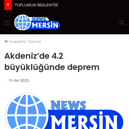
TOPLUMUN BEKLENTİSİ
Menü
A
y
...
Anasayfa
/
Güncel
Akdeniz’de 4.2
büyüklüğünde deprem
11-04-2023