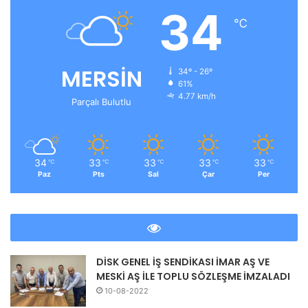
34
℃
MERSİN
34º - 26º
61%
4.77 km/h
Parçalı Bulutlu
34
33
33
33
33
℃
℃
℃
℃
℃
Paz
Pts
Sal
Çar
Per
DİSK GENEL İŞ SENDİKASI İMAR AŞ VE
MESKİ AŞ İLE TOPLU SÖZLEŞME İMZALADI
10-08-2022