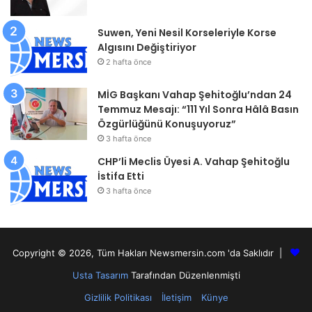
Suwen, Yeni Nesil Korseleriyle Korse
Algısını Değiştiriyor
2 hafta önce
MİG Başkanı Vahap Şehitoğlu’ndan 24
Temmuz Mesajı: “111 Yıl Sonra Hâlâ Basın
Özgürlüğünü Konuşuyoruz”
3 hafta önce
CHP’li Meclis Üyesi A. Vahap Şehitoğlu
İstifa Etti
3 hafta önce
Copyright © 2026, Tüm Hakları Newsmersin.com 'da Saklıdır |
Usta Tasarım
Tarafından Düzenlenmişti
Gizlilik Politikası
İletişim
Künye