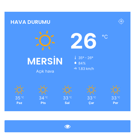
HAVA DURUMU
26
℃
MERSİN
35º - 26º
84%
1.83 km/h
Açık hava
35
34
33
33
33
℃
℃
℃
℃
℃
Paz
Pts
Sal
Çar
Per