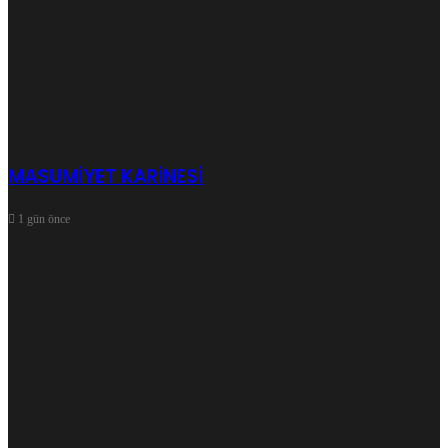
MASUMİYET KARİNESİ
1 gün önce