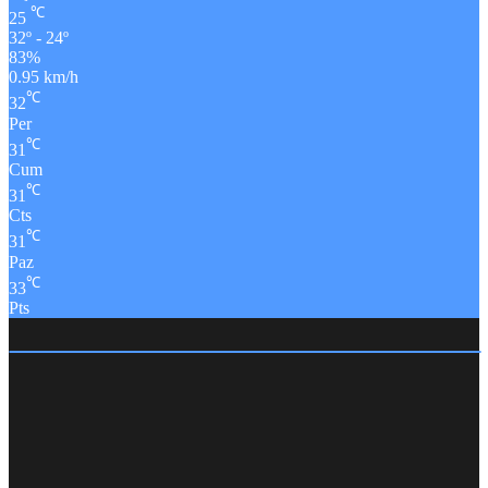
℃
25
32º - 24º
83%
0.95 km/h
℃
32
Per
℃
31
Cum
℃
31
Cts
℃
31
Paz
℃
33
Pts