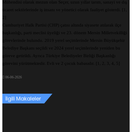
Mühendisi olarak mezun olan Seçer, uzun yıllar tarım, sanayi ve dış
ticaret sektörlerinde iş insanı ve yönetici olarak faaliyet gösterdi. [1,
2]
Cumhuriyet Halk Partisi (CHP) çatısı altında siyasete atılarak ilçe
başkanlığı, parti meclisi üyeliği ve 23. dönem Mersin Milletvekilliği
görevlerinde bulundu. 2019 yerel seçimlerinde Mersin Büyükşehir
Belediye Başkanı seçildi ve 2024 yerel seçimlerinde yeniden bu
göreve getirildi. Ayrıca Türkiye Belediyeler Birliği Başkanlığı
görevini yürütmektedir. Evli ve 2 çocuk babasıdır. [1, 2, 3, 4, 5]
06-06-2026
İlgili Makaleler