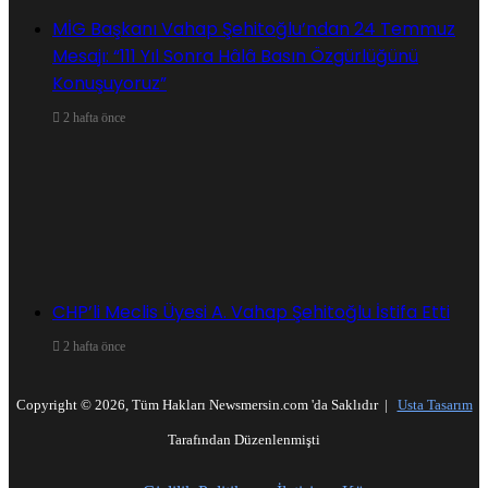
MİG Başkanı Vahap Şehitoğlu’ndan 24 Temmuz
Mesajı: “111 Yıl Sonra Hâlâ Basın Özgürlüğünü
Konuşuyoruz”
2 hafta önce
CHP’li Meclis Üyesi A. Vahap Şehitoğlu İstifa Etti
2 hafta önce
Copyright © 2026, Tüm Hakları Newsmersin.com 'da Saklıdır |
Usta Tasarım
Tarafından Düzenlenmişti