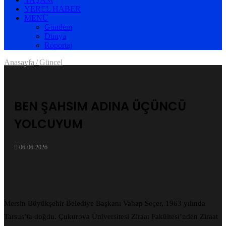
YEREL HABER
MENÜ
Gündem
Dünya
Röportaj
Anasayfa
/
Güncel
BEN ŞAHSIM ADINA ÜÇÜNCÜ
YOLCUYUM
06-06-2026
Mersin Büyükşehir Belediye Başkanı Vahap Seçer, 1963 yılında
Tarsus’ta doğdu. Çukurova Üniversitesi Ziraat Fakültesi’nden Ziraat