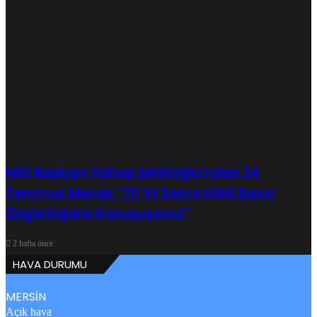
MİG Başkanı Vahap Şehitoğlu’ndan 24
Temmuz Mesajı: “111 Yıl Sonra Hâlâ Basın
Özgürlüğünü Konuşuyoruz”
2 hafta önce
HAVA DURUMU
MERSİN
Açık hava