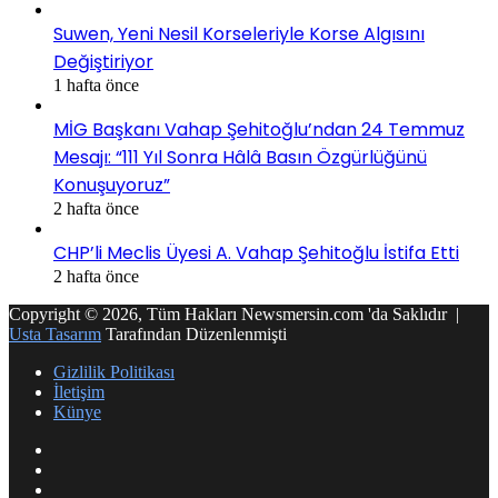
Suwen, Yeni Nesil Korseleriyle Korse Algısını
Değiştiriyor
1 hafta önce
MİG Başkanı Vahap Şehitoğlu’ndan 24 Temmuz
Mesajı: “111 Yıl Sonra Hâlâ Basın Özgürlüğünü
Konuşuyoruz”
2 hafta önce
CHP’li Meclis Üyesi A. Vahap Şehitoğlu İstifa Etti
2 hafta önce
Copyright © 2026, Tüm Hakları Newsmersin.com 'da Saklıdır |
Usta Tasarım
Tarafından Düzenlenmişti
Gizlilik Politikası
İletişim
Künye
RSS
Facebook
Twitter