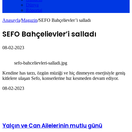
Dünya
Röportaj
Anasayfa
/
Magazin
/
SEFO Bahçelievler’i salladı
SEFO Bahçelievler’i salladı
08-02-2023
sefo-bahcelievleri-salladi.jpg
Kendine has tarzı, özgün müziği ve hiç dinmeyen enerjisiyle geniş
kitlelere ulaşan Sefo, konserlerine hız kesmeden devam ediyor.
08-02-2023
İlgili Makaleler
Yalçın ve Can Ailelerinin mutlu günü