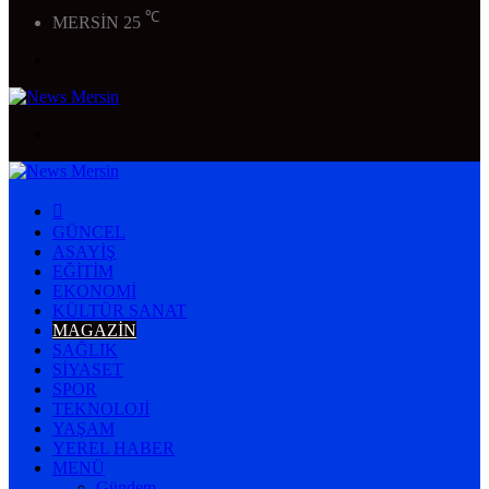
℃
MERSİN
25
Menü
Arama
yap
...
ANASAYFA
GÜNCEL
ASAYIŞ
EĞITIM
EKONOMI
KÜLTÜR SANAT
MAGAZIN
SAĞLIK
SIYASET
SPOR
TEKNOLOJI
YAŞAM
YEREL HABER
MENÜ
Gündem