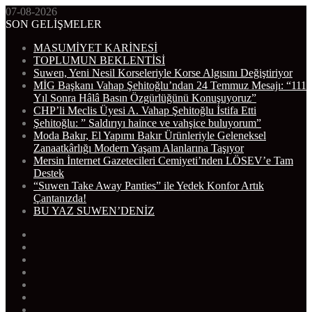
07-08-2026
SON GELİŞMELER
MASUMİYET KARİNESİ
TOPLUMUN BEKLENTİSİ
Suwen, Yeni Nesil Korseleriyle Korse Algısını Değiştiriyor
MİG Başkanı Vahap Şehitoğlu’ndan 24 Temmuz Mesajı: “111
Yıl Sonra Hâlâ Basın Özgürlüğünü Konuşuyoruz”
CHP’li Meclis Üyesi A. Vahap Şehitoğlu İstifa Etti
Şehitoğlu: ” Saldırıyı haince ve vahşice buluyorum”
Moda Bakır, El Yapımı Bakır Ürünleriyle Geleneksel
Zanaatkârlığı Modern Yaşam Alanlarına Taşıyor
Mersin İnternet Gazetecileri Cemiyeti’nden LÖSEV’e Tam
Destek
“Suwen Take Away Panties” ile Yedek Konfor Artık
Çantanızda!
BU YAZ SUWEN’DENİZ
WhatsApp
Telegram
Instagram
YouTube
Twitter
Facebook
RSS