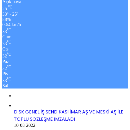
Açık hava
℃
25
33º - 25º
88%
0.64 km/h
℃
33
Cum
℃
33
Cts
℃
32
Paz
℃
32
Pts
℃
33
Sal
DİSK GENEL İŞ SENDİKASI İMAR AŞ VE MESKİ AŞ İLE
TOPLU SÖZLEŞME İMZALADI
10-08-2022