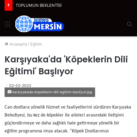
TOPLUMUN BEKLENTİSİ
Menü
A
y
...
Anasayfa
/
Eğitim
Karşıyaka'da 'Köpeklerin Dili
Eğitimi' Başlıyor
02-02-2023
karsiyakada-kopeklerin-dili-egitimi-basliyor.jpg
Can dostlara yönelik hizmet ve faaliyetlerini sürdüren Karşıyaka
Belediyesi, bu kez de köpekler ile aileleri arasındaki iletişimi
güçlendirmeye ve daha sağlıklı hale getirmeye yönelik bir
eğitim programına imza atacak. “Köpek Dostlarımızı