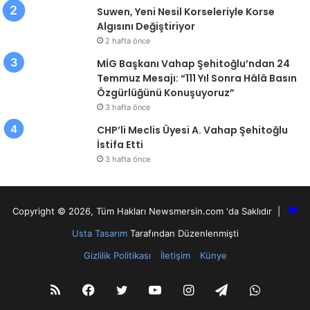
Suwen, Yeni Nesil Korseleriyle Korse
Algısını Değiştiriyor
2 hafta önce
MİG Başkanı Vahap Şehitoğlu’ndan 24
Temmuz Mesajı: “111 Yıl Sonra Hâlâ Basın
Özgürlüğünü Konuşuyoruz”
3 hafta önce
CHP’li Meclis Üyesi A. Vahap Şehitoğlu
İstifa Etti
3 hafta önce
Copyright © 2026, Tüm Hakları Newsmersin.com 'da Saklıdır |
Usta Tasarım
Tarafından Düzenlenmişti
Gizlilik Politikası
İletişim
Künye
RSS
Facebook
Twitter
YouTube
Instagram
Telegram
WhatsA