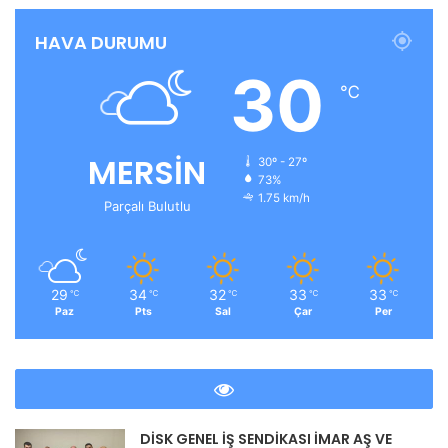
HAVA DURUMU
30
℃
MERSİN
30º - 27º
73%
1.75 km/h
Parçalı Bulutlu
29
34
32
33
33
℃
℃
℃
℃
℃
Paz
Pts
Sal
Çar
Per
DİSK GENEL İŞ SENDİKASI İMAR AŞ VE