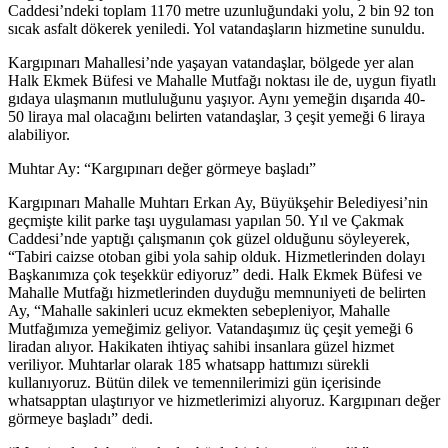
Caddesi’ndeki toplam 1170 metre uzunluğundaki yolu, 2 bin 92 ton
sıcak asfalt dökerek yeniledi. Yol vatandaşların hizmetine sunuldu.
Kargıpınarı Mahallesi’nde yaşayan vatandaşlar, bölgede yer alan
Halk Ekmek Büfesi ve Mahalle Mutfağı noktası ile de, uygun fiyatlı
gıdaya ulaşmanın mutluluğunu yaşıyor. Aynı yemeğin dışarıda 40-
50 liraya mal olacağını belirten vatandaşlar, 3 çeşit yemeği 6 liraya
alabiliyor.
Muhtar Ay: “Kargıpınarı değer görmeye başladı”
Kargıpınarı Mahalle Muhtarı Erkan Ay, Büyükşehir Belediyesi’nin
geçmişte kilit parke taşı uygulaması yapılan 50. Yıl ve Çakmak
Caddesi’nde yaptığı çalışmanın çok güzel olduğunu söyleyerek,
“Tabiri caizse otoban gibi yola sahip olduk. Hizmetlerinden dolayı
Başkanımıza çok teşekkür ediyoruz” dedi. Halk Ekmek Büfesi ve
Mahalle Mutfağı hizmetlerinden duyduğu memnuniyeti de belirten
Ay, “Mahalle sakinleri ucuz ekmekten sebepleniyor, Mahalle
Mutfağımıza yemeğimiz geliyor. Vatandaşımız üç çeşit yemeği 6
liradan alıyor. Hakikaten ihtiyaç sahibi insanlara güzel hizmet
veriliyor. Muhtarlar olarak 185 whatsapp hattımızı sürekli
kullanıyoruz. Bütün dilek ve temennilerimizi gün içerisinde
whatsapptan ulaştırıyor ve hizmetlerimizi alıyoruz. Kargıpınarı değer
görmeye başladı” dedi.