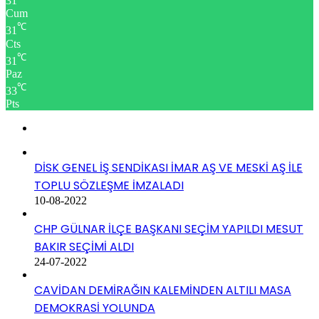
31
Cum
℃
31
Cts
℃
31
Paz
℃
33
Pts
DİSK GENEL İŞ SENDİKASI İMAR AŞ VE MESKİ AŞ İLE
TOPLU SÖZLEŞME İMZALADI
10-08-2022
CHP GÜLNAR İLÇE BAŞKANI SEÇİM YAPILDI MESUT
BAKIR SEÇİMİ ALDI
24-07-2022
CAVİDAN DEMİRAĞIN KALEMİNDEN ALTILI MASA
DEMOKRASİ YOLUNDA