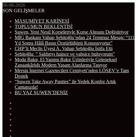
06-08-2026
SON GELİŞMELER
MASUMİYET KARİNESİ
TOPLUMUN BEKLENTİSİ
Suwen, Yeni Nesil Korseleriyle Korse Algısını Değiştiriyor
MİG Başkanı Vahap Şehitoğlu’ndan 24 Temmuz Mesajı: “111
Yıl Sonra Hâlâ Basın Özgürlüğünü Konuşuyoruz”
CHP’li Meclis Üyesi A. Vahap Şehitoğlu İstifa Etti
Şehitoğlu: ” Saldırıyı haince ve vahşice buluyorum”
Moda Bakır, El Yapımı Bakır Ürünleriyle Geleneksel
Zanaatkârlığı Modern Yaşam Alanlarına Taşıyor
Mersin İnternet Gazetecileri Cemiyeti’nden LÖSEV’e Tam
Destek
“Suwen Take Away Panties” ile Yedek Konfor Artık
Çantanızda!
BU YAZ SUWEN’DENİZ
WhatsApp
Telegram
Instagram
YouTube
Twitter
Facebook
RSS