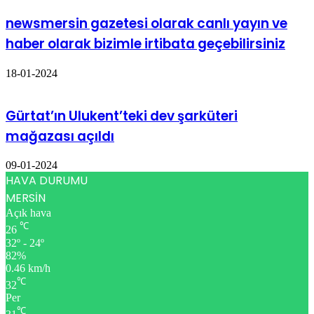
newsmersin gazetesi olarak canlı yayın ve
haber olarak bizimle irtibata geçebilirsiniz
18-01-2024
Gürtat’ın Ulukent’teki dev şarküteri
mağazası açıldı
09-01-2024
HAVA DURUMU
MERSİN
Açık hava
℃
26
32º - 24º
82%
0.46 km/h
℃
32
Per
℃