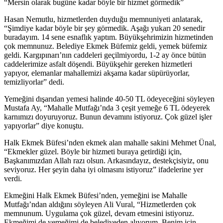
“Mersin olarak bugüne kadar böyle bir hizmet görmedik”
Hasan Nemutlu, hizmetlerden duyduğu memnuniyeti anlatarak,
“Şimdiye kadar böyle bir şey görmedik. Aşağı yukarı 20 senedir
buradayım. 14 sene esnaflık yaptım. Büyükşehrimizin hizmetinden
çok memnunuz. Belediye Ekmek Büfemiz geldi, yemek büfemiz
geldi. Kargıpınarı’nın caddeleri geçilmiyordu, 1-2 ay önce bütün
caddelerimize asfalt döşendi. Büyükşehir gereken hizmetleri
yapıyor, elemanlar mahallemizi akşama kadar süpürüyorlar,
temizliyorlar” dedi.
Yemeğini dışarıdan yemesi halinde 40-50 TL ödeyeceğini söyleyen
Mustafa Ay, “Mahalle Mutfağı’nda 3 çeşit yemeğe 6 TL ödeyerek
karnımızı doyuruyoruz. Bunun devamını istiyoruz. Çok güzel işler
yapıyorlar” diye konuştu.
Halk Ekmek Büfesi’nden ekmek alan mahalle sakini Mehmet Ünal,
“Ekmekler güzel. Böyle bir hizmeti buraya getirdiği için,
Başkanımızdan Allah razı olsun. Arkasındayız, destekçisiyiz, onu
seviyoruz. Her şeyin daha iyi olmasını istiyoruz” ifadelerine yer
verdi.
Ekmeğini Halk Ekmek Büfesi’nden, yemeğini ise Mahalle
Mutfağı’ndan aldığını söyleyen Ali Vural, “Hizmetlerden çok
memnunum. Uygulama çok güzel, devam etmesini istiyoruz.
Ekmeğimi de yemeğimi de belediyeden alıyorum. Benim için,