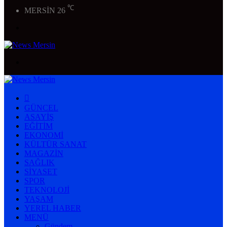
℃
MERSİN
26
Menü
Arama
yap
...
ANASAYFA
GÜNCEL
ASAYIŞ
EĞITIM
EKONOMI
KÜLTÜR SANAT
MAGAZIN
SAĞLIK
SIYASET
SPOR
TEKNOLOJI
YAŞAM
YEREL HABER
MENÜ
Gündem