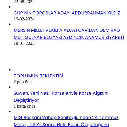
23-08-2022
CHP NİN TOROSLAR ADAYI ABDURRAHMAN YILDIZ
19-02-2024
MERSİN MİLLETVEKİLİ A ADAYI CAVİDAN DEMİRAĞ
MUT GÜLNAR BOZYAZI AYDINCIK ANAMUR ZİYARETİ
18-01-2023
SON EKLENEN HABERLER
TOPLUMUN BEKLENTİSİ
2 gün önce
Suwen, Yeni Nesil Korseleriyle Korse Algısını
Değiştiriyor
1 hafta önce
MİG Başkanı Vahap Şehitoğlu’ndan 24 Temmuz
Mesajı: “111 Yıl Sonra Hâlâ Basın Özgürlüğünü