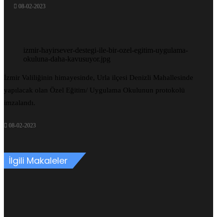
08-02-2023
izmir-hayirsever-destegi-ile-bir-ozel-egitim-uygulama-
okuluna-daha-kavusuyor.jpg
İzmir Valiliğinin himayesinde, Urla ilçesi Denizli Mahallesinde
yapılacak olan Özel Eğitim/ Uygulama Okulunun protokolü
imzalandı.
08-02-2023
İlgili Makaleler