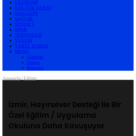
EKONOMI
KÜLTÜR SANAT
MAGAZIN
SAĞLIK
SIYASET
SPOR
TEKNOLOJI
YAŞAM
YEREL HABER
MENÜ
Gündem
Dünya
Röportaj
Anasayfa
/
Eğitim
İzmir, Hayırsever Desteği ile Bir
Özel Eğitim / Uygulama
Okuluna Daha Kavuşuyor