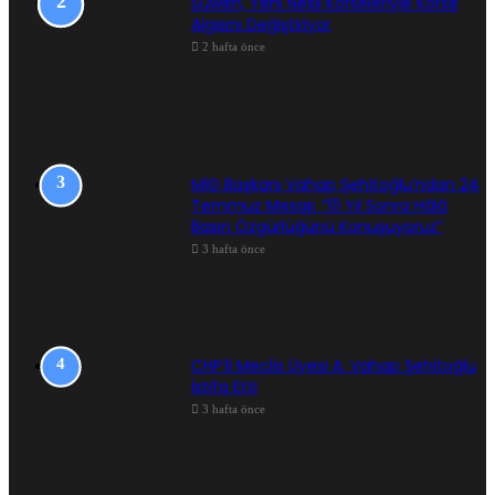
Suwen, Yeni Nesil Korseleriyle Korse
Algısını Değiştiriyor
2 hafta önce
MİG Başkanı Vahap Şehitoğlu’ndan 24
Temmuz Mesajı: “111 Yıl Sonra Hâlâ
Basın Özgürlüğünü Konuşuyoruz”
3 hafta önce
CHP’li Meclis Üyesi A. Vahap Şehitoğlu
İstifa Etti
3 hafta önce