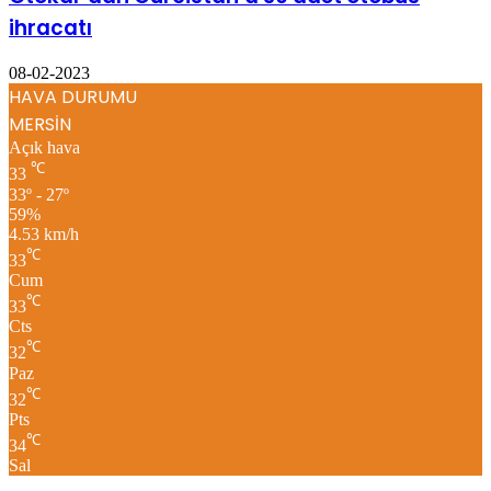
ihracatı
08-02-2023
HAVA DURUMU
MERSİN
Açık hava
℃
33
33º - 27º
59%
4.53 km/h
℃
33
Cum
℃
33
Cts
℃
32
Paz
℃
32
Pts
℃
34
Sal