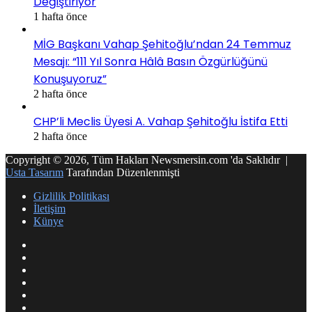
Değiştiriyor
1 hafta önce
MİG Başkanı Vahap Şehitoğlu’ndan 24 Temmuz
Mesajı: “111 Yıl Sonra Hâlâ Basın Özgürlüğünü
Konuşuyoruz”
2 hafta önce
CHP’li Meclis Üyesi A. Vahap Şehitoğlu İstifa Etti
2 hafta önce
Copyright © 2026, Tüm Hakları Newsmersin.com 'da Saklıdır |
Usta Tasarım
Tarafından Düzenlenmişti
Gizlilik Politikası
İletişim
Künye
RSS
Facebook
Twitter
YouTube
Instagram
Telegram