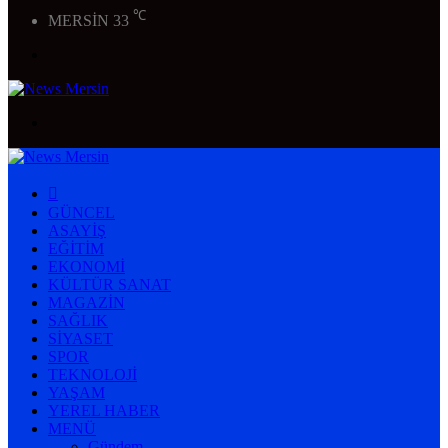
℃
MERSİN
33
Menü
Arama
yap
...
ANASAYFA
GÜNCEL
ASAYIŞ
EĞITIM
EKONOMI
KÜLTÜR SANAT
MAGAZIN
SAĞLIK
SIYASET
SPOR
TEKNOLOJI
YAŞAM
YEREL HABER
MENÜ
Gündem