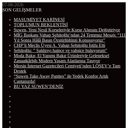
07-08-2026
SON GELİŞMELER
MASUMİYET KARİNESİ
TOPLUMUN BEKLENTİSİ
Suwen, Yeni Nesil Korseleriyle Korse Algısını Değiştiriyor
MİG Başkanı Vahap Şehitoğlu’ndan 24 Temmuz Mesajı: “111
Yıl Sonra Hâlâ Basın Özgürlüğünü Konuşuyoruz”
CHP’li Meclis Üyesi A. Vahap Şehitoğlu İstifa Etti
Şehitoğlu: ” Saldırıyı haince ve vahşice buluyorum”
Moda Bakır, El Yapımı Bakır Ürünleriyle Geleneksel
Zanaatkârlığı Modern Yaşam Alanlarına Taşıyor
Mersin İnternet Gazetecileri Cemiyeti’nden LÖSEV’e Tam
Destek
“Suwen Take Away Panties” ile Yedek Konfor Artık
Çantanızda!
BU YAZ SUWEN’DENİZ
WhatsApp
Telegram
Instagram
YouTube
Twitter
Facebook
RSS