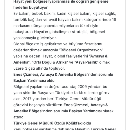
Hayat yeni bölgesel yapılanması ile coğrafi genişleme
hedefini büyütüyor
Ev bakım, bebek bakım, kadın kişisel bakım, kişisel sağlık,
temizlik kağıtları ve evcil hayvan bakım kategorilerinde 16
markasını dünya çapında milyonlarca tüketiciyle
buluşturan Hayat’ın globalleşme stratejisi, bölgesel
yapılanmayla güçleniyor.
Global ölçekte iş geliştirme ve büyüme fırsatlarını
değerlendirmek amacıyla “Bölgesel Organizasyon”
yapısına geçen Hayat, global faaliyetlerini
“Avrasya &
Amerika”
,
“Orta Doğu & Afrika”
ve
“Asya Pasifik”
olmak
üzere 3 çatı altında topluyor.
Enes Çizmeci, Avrasya & Amerika Bölgesi’nden sorumlu
Başkan Yardımcısı oldu
Bölgesel yapılanma doğrultusunda; 2009 yılından bu
yana şirketin Rusya ve Türkiye’de farklı rollerde görev
alan, 2017 yılından beri Türkiye Genel Müdürlüğü
görevini başarıyla sürdüren
Enes Çizmeci
,
Avrasya &
Amerika Bölgesi’nden sorumlu Başkan Yardımcısı
olarak
atandı.
Türkiye Genel Müdürü Özgür Kölükfakı oldu
Yeni bölgesel yapılanma dahilinde
Hayat’ın Türkiye Genel