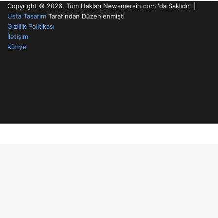
Copyright © 2026, Tüm Hakları Newsmersin.com 'da Saklıdır |
Usta Tasarım
Tarafından Düzenlenmişti
Gizlilik Politikası
İletişim
Künye
RSS
Facebook
Twitter
YouTube
Instagram
Telegram
WhatsApp
Facebook
Twitter
WhatsApp
Telegram
Viber
Başa
dön
tuşu