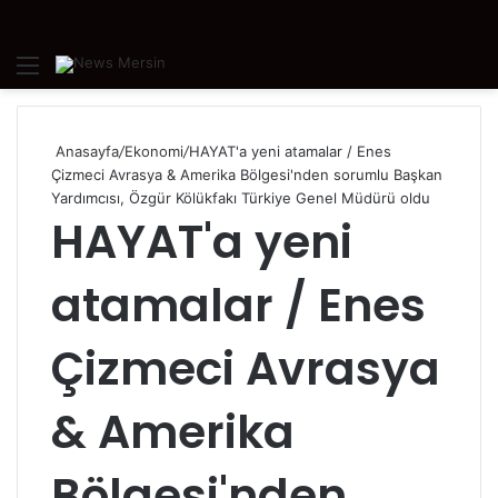
Menü
A
y
...
Anasayfa
/
Ekonomi
/
HAYAT'a yeni atamalar / Enes
Çizmeci Avrasya & Amerika Bölgesi'nden sorumlu Başkan
Yardımcısı, Özgür Kölükfakı Türkiye Genel Müdürü oldu
HAYAT'a yeni
atamalar / Enes
Çizmeci Avrasya
& Amerika
Bölgesi'nden