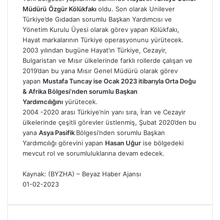
Müdürü
Özgür Kölükfakı
oldu. Son olarak Unilever
Türkiye’de Gıdadan sorumlu Başkan Yardımcısı ve
Yönetim Kurulu Üyesi olarak görev yapan Kölükfakı,
Hayat markalarının Türkiye operasyonunu yürütecek.
2003 yılından bugüne Hayat’ın Türkiye, Cezayir,
Bulgaristan ve Mısır ülkelerinde farklı rollerde çalışan ve
2019’dan bu yana Mısır Genel Müdürü olarak görev
yapan
Mustafa Tuncay ise Ocak 2023 itibarıyla Orta Doğu
& Afrika Bölgesi’nden sorumlu Başkan
Yardımcılığını
yürütecek.
2004 -2020 arası Türkiye’nin yanı sıra, İran ve Cezayir
ülkelerinde çeşitli görevler üstlenmiş, Şubat 2020’den bu
yana
Asya Pasifik
Bölgesi’nden sorumlu Başkan
Yardımcılığı görevini yapan
Hasan Uğur
ise bölgedeki
mevcut rol ve sorumluluklarına devam edecek.
Kaynak: (BYZHA) – Beyaz Haber Ajansı
01-02-2023