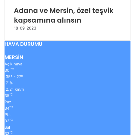
Adana ve Mersin, özel teşvik
kapsamına alınsın
18-09-2023
HAVA DURUMU
MERSİN
Açık hava
℃
30
35º - 27º
71%
2.21 km/h
℃
35
Paz
℃
34
Pts
℃
33
Sal
℃
33