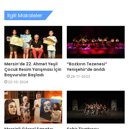
İlgili Makaleler
Mersin’de 22. Ahmet Yeşil
“Bozkırın Tezenesi”
Çocuk Resim Yarışması İçin
Yenişehir’de anıldı
Başvurular Başladı
29-11-2023
22-10-2024
Mersinli Görsel Sanatçı
Şehir Tiyatrosu,