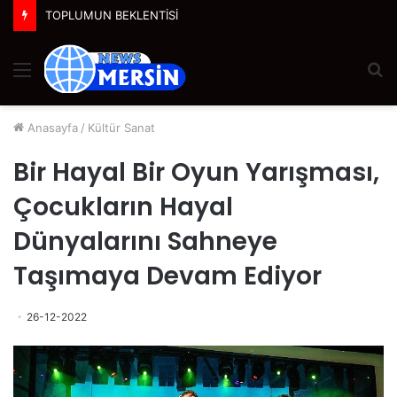
TOPLUMUN BEKLENTİSİ
Menü
A
y
...
Anasayfa
/
Kültür Sanat
Bir Hayal Bir Oyun Yarışması,
Çocukların Hayal
Dünyalarını Sahneye
Taşımaya Devam Ediyor
26-12-2022