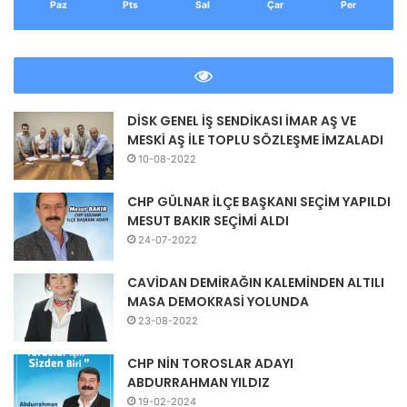
Paz
Pts
Sal
Çar
Per
DİSK GENEL İŞ SENDİKASI İMAR AŞ VE
MESKİ AŞ İLE TOPLU SÖZLEŞME İMZALADI
10-08-2022
CHP GÜLNAR İLÇE BAŞKANI SEÇİM YAPILDI
MESUT BAKIR SEÇİMİ ALDI
24-07-2022
CAVİDAN DEMİRAĞIN KALEMİNDEN ALTILI
MASA DEMOKRASİ YOLUNDA
23-08-2022
CHP NİN TOROSLAR ADAYI
ABDURRAHMAN YILDIZ
19-02-2024