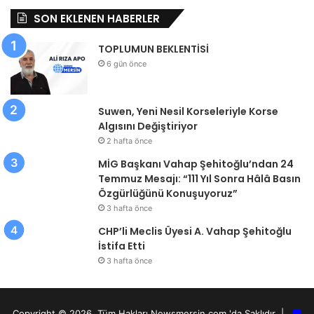
SON EKLENEN HABERLER
TOPLUMUN BEKLENTİSİ
6 gün önce
Suwen, Yeni Nesil Korseleriyle Korse
Algısını Değiştiriyor
2 hafta önce
MİG Başkanı Vahap Şehitoğlu’ndan 24
Temmuz Mesajı: “111 Yıl Sonra Hâlâ Basın
Özgürlüğünü Konuşuyoruz”
3 hafta önce
CHP’li Meclis Üyesi A. Vahap Şehitoğlu
İstifa Etti
3 hafta önce
Copyright © 2026, Tüm Hakları Newsmersin.com 'da Saklıdır |