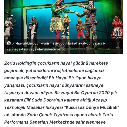
bir-hayal-bir-oyun-yarismasi-cocuklarin-hayal-dunyalarini-
sahneye-tasimaya-devam-ediyor.jpg
Zorlu Holding’in çocukların hayal gücünü harekete
geçirmek, yeteneklerini keşfetmelerini sağlamak
amacıyla düzenlediği Bir Hayal Bir Oyun hikaye
yarışması, çocukların hayal dünyalarını sahneye
taşımaya devam ediyor. Bir Hayal Bir Oyun’un 2020 yılı
kazananı Elif Sude Dobra’nın kaleme aldığı Acayip
Teknolojik Masallar hikayesi “
Kusursuz Dünya Müzikali”
adı altında
Zorlu Çocuk Tiyatrosu oyunu olarak Zorlu
Performans Sanatları Merkezi’nde sahnelenmeye