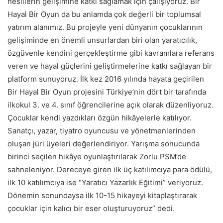
nesillerin gelişimine katkı sağlamak için çalışıyoruz. Bir
Hayal Bir Oyun da bu anlamda çok değerli bir toplumsal
yatırım alanımız. Bu projeyle yeni dünyanın çocuklarının
gelişiminde en önemli unsurlardan biri olan yaratıcılık,
özgüvenle kendini gerçekleştirme gibi kavramlara referans
veren ve hayal güçlerini geliştirmelerine katkı sağlayan bir
platform sunuyoruz. İlk kez 2016 yılında hayata geçirilen
Bir Hayal Bir Oyun projesini Türkiye’nin dört bir tarafında
ilkokul 3. ve 4. sınıf öğrencilerine açık olarak düzenliyoruz.
Çocuklar kendi yazdıkları özgün hikâyelerle katılıyor.
Sanatçı, yazar, tiyatro oyuncusu ve yönetmenlerinden
oluşan jüri üyeleri değerlendiriyor. Yarışma sonucunda
birinci seçilen hikâye oyunlaştırılarak Zorlu PSM’de
sahneleniyor. Dereceye giren ilk üç katılımcıya para ödülü,
ilk 10 katılımcıya ise “Yaratıcı Yazarlık Eğitimi” veriyoruz.
Dönemin sonundaysa ilk 10-15 hikayeyi kitaplaştırarak
çocuklar için kalıcı bir eser oluşturuyoruz” dedi.