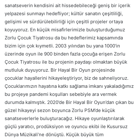
sanatseverin kendisini ait hissedebileceği geniş bir içerik
yelpazesi sunmayı hedefliyor; kültür sanatın çeşitliliği,
gelişimi ve sürdürülebilirliği için çeşitli projeler ortaya
koyuyoruz. En küçük misafirlerimizle buluşturduğumuz
Zorlu Çocuk Tiyatrosu da bu hedeflerimiz kapsamında
bizim için çok kıymetli. 2003 yılından bu yana 1000’in
üzerinde oyun ile 900 binden fazla çocuğa erişen Zorlu
Çocuk Tiyatrosu ile bu projenin paydaşı olmaktan büyük
mutluluk duyuyoruz. Bir Hayal Bir Oyun projesinde
çocuklar hayallerini hikayeleştiriyor, biz de sahneliyoruz.
Çocuklarımızın hayatına katkı sağlama imkanı yakaladığımız
bu projeye pandemi koşulları sebebiyle ara vermek
durumda kalmıştık. 2020’de Bir Hayal Bir Oyun’dan çıkan bu
güzel hikayeyi sezon boyunca Zorlu PSM’de küçük
sanatseverlerle buluşturacağız. Hikaye oyunlaştırılarak
güçlü yaratıcı, prodüksiyon ve oyuncu ekibi ile Kusursuz
Dünya Müzikali’ne dönüştü. Küçük büyük tüm