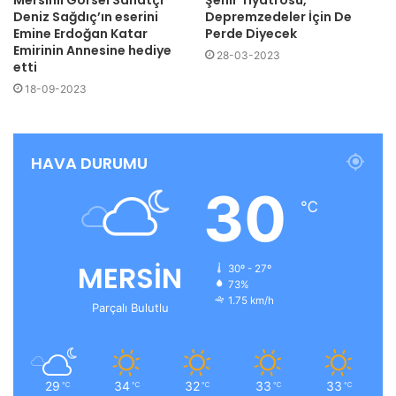
Deniz Sağdıç’ın eserini
Depremzedeler İçin De
Emine Erdoğan Katar
Perde Diyecek
Emirinin Annesine hediye
28-03-2023
etti
18-09-2023
HAVA DURUMU
30
℃
MERSİN
30º - 27º
73%
1.75 km/h
Parçalı Bulutlu
29
34
32
33
33
℃
℃
℃
℃
℃