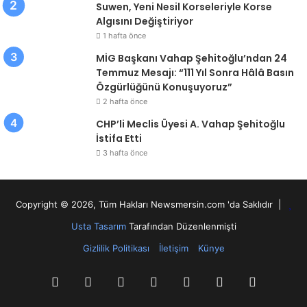
Suwen, Yeni Nesil Korseleriyle Korse
Algısını Değiştiriyor
1 hafta önce
MİG Başkanı Vahap Şehitoğlu’ndan 24
Temmuz Mesajı: “111 Yıl Sonra Hâlâ Basın
Özgürlüğünü Konuşuyoruz”
2 hafta önce
CHP’li Meclis Üyesi A. Vahap Şehitoğlu
İstifa Etti
3 hafta önce
Copyright © 2026, Tüm Hakları Newsmersin.com 'da Saklıdır |
Usta Tasarım
Tarafından Düzenlenmişti
Gizlilik Politikası
İletişim
Künye
RSS
Facebook
Twitter
YouTube
Instagram
Telegram
WhatsA