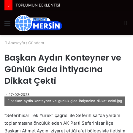
TOPLUMUN BEKLENTİSİ
Menü
A
y
...
Anasayfa
/
Gündem
Başkan Aydın Konteyner ve
Günlük Gıda İhtiyacına
Dikkat Çekti
17-02-2023
baskan-aydin-konteyner-ve-gunluk-gida-ihtiyacina-dikkat-cekti.jpg
“Seferihisar Tek Yürek” çağrısı ile Seferihisar’da yardım
toplanmasına öncülük eden AK Parti Seferihisar İlçe
Başkanı Ahmet Aydın, ziyaret ettiği afet bölgesiyle iletişim