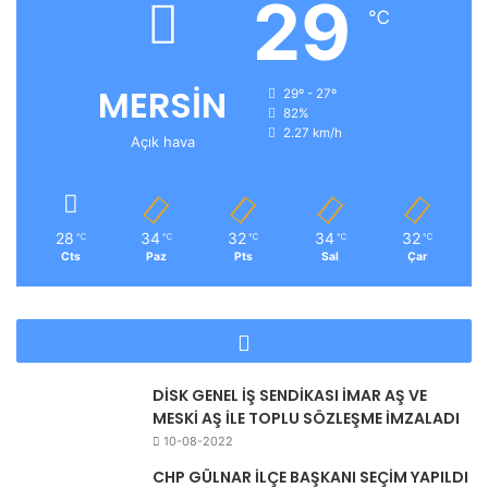
29
℃
MERSİN
29º - 27º
82%
2.27 km/h
Açık hava
28
34
32
34
32
℃
℃
℃
℃
℃
Cts
Paz
Pts
Sal
Çar
DİSK GENEL İŞ SENDİKASI İMAR AŞ VE
MESKİ AŞ İLE TOPLU SÖZLEŞME İMZALADI
10-08-2022
CHP GÜLNAR İLÇE BAŞKANI SEÇİM YAPILDI