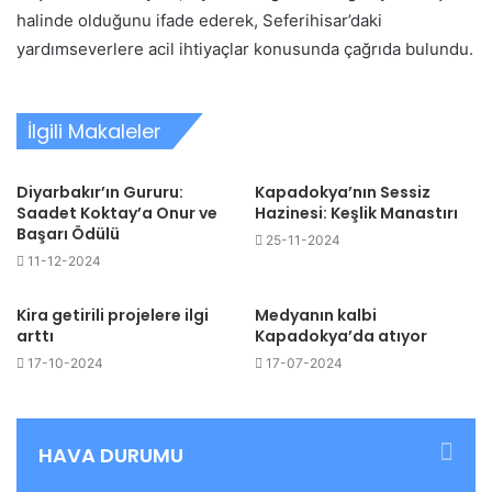
halinde olduğunu ifade ederek, Seferihisar’daki
yardımseverlere acil ihtiyaçlar konusunda çağrıda bulundu.
İlgili Makaleler
Diyarbakır’ın Gururu:
Kapadokya’nın Sessiz
Saadet Koktay’a Onur ve
Hazinesi: Keşlik Manastırı
Başarı Ödülü
25-11-2024
11-12-2024
Kira getirili projelere ilgi
Medyanın kalbi
arttı
Kapadokya’da atıyor
17-10-2024
17-07-2024
HAVA DURUMU