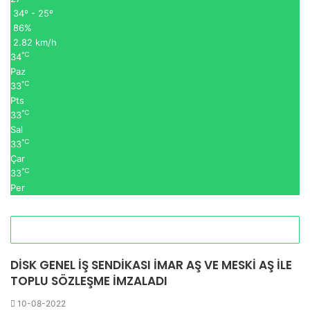
34º - 25º
86%
2.82 km/h
℃
34
Paz
℃
33
Pts
℃
33
Sal
℃
33
Çar
℃
33
Per
DİSK GENEL İŞ SENDİKASI İMAR AŞ VE MESKİ AŞ İLE
TOPLU SÖZLEŞME İMZALADI
10-08-2022