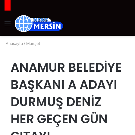
Menü
A
y
...
Anasayfa
/
Manşet
ANAMUR BELEDİYE
BAŞKANI A ADAYI
DURMUŞ DENİZ
HER GEÇEN GÜN