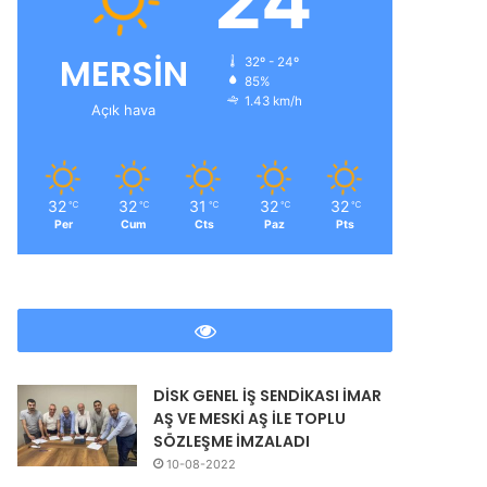
24
MERSİN
32º - 24º
ır
85%
1.43 km/h
Açık hava
32
32
31
32
32
℃
℃
℃
℃
℃
Per
Cum
Cts
Paz
Pts
DİSK GENEL İŞ SENDİKASI İMAR
AŞ VE MESKİ AŞ İLE TOPLU
SÖZLEŞME İMZALADI
10-08-2022