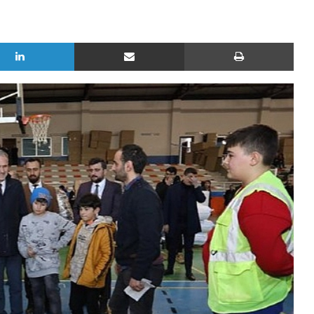
LinkedIn
E-Posta ile paylaş
Yazd