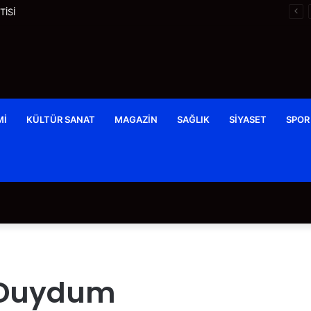
İSİ
MI
KÜLTÜR SANAT
MAGAZIN
SAĞLIK
SIYASET
SPOR
r Duydum