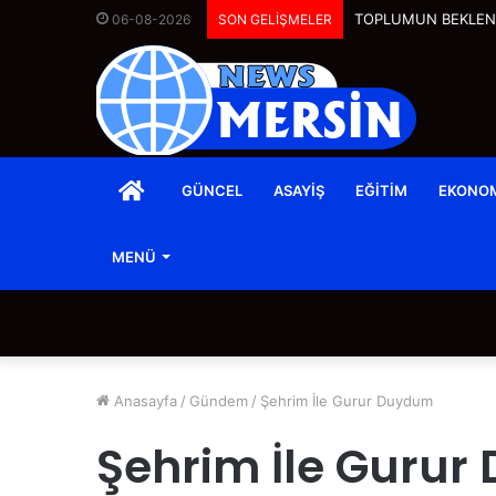
TOPLUMUN BEKLENT
06-08-2026
SON GELİŞMELER
ANASAYFA
GÜNCEL
ASAYIŞ
EĞITIM
EKONO
MENÜ
Anasayfa
/
Gündem
/
Şehrim İle Gurur Duydum
Şehrim İle Guru