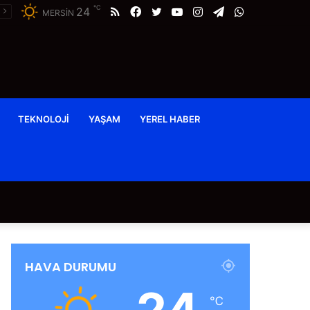
℃
RSS
Facebook
Twitter
YouTube
Instagram
Telegram
WhatsApp
24
MERSİN
TEKNOLOJI
YAŞAM
YEREL HABER
HAVA DURUMU
℃