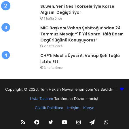
Suwen, Yeni Nesil Korseleriyle Korse
Algısını Değiştiriyor
1 hafta önce
MİG Başkanı Vahap Şehitoğlu’ndan 24
Temmuz Mesajı: “111 Yıl Sonra Hâlâ Basın
Özgürlüğünü Konuşuyoruz”
2 hafta önce
CHP’li Meclis Üyesi A. Vahap Şehitoğlu
İstifa Etti
3 hafta önce
Copyright © 2026, Tüm Hakları Newsmersin.com 'da Saklıdır |
Usta Tasarım
Tarafından Düzenlenmişti
Gizlilik Politikası
İletişim
Künye
RSS
Facebook
Twitter
YouTube
Instagram
Telegram
WhatsA