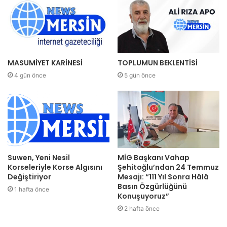
MASUMİYET KARİNESİ
TOPLUMUN BEKLENTİSİ
4 gün önce
5 gün önce
Suwen, Yeni Nesil
MİG Başkanı Vahap
Korseleriyle Korse Algısını
Şehitoğlu’ndan 24 Temmuz
Değiştiriyor
Mesajı: “111 Yıl Sonra Hâlâ
Basın Özgürlüğünü
1 hafta önce
Konuşuyoruz”
2 hafta önce