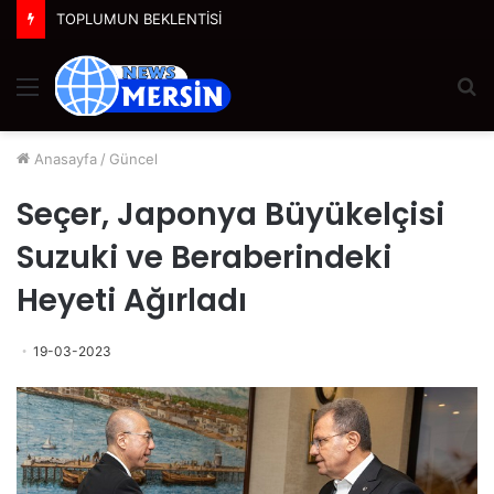
Suwen, Yeni Nesil Korseleriyle Korse Algısını Değiştiriyor
Menü
A
y
...
Anasayfa
/
Güncel
Seçer, Japonya Büyükelçisi
Suzuki ve Beraberindeki
Heyeti Ağırladı
19-03-2023