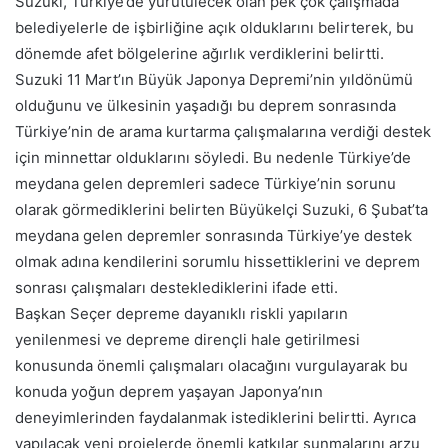
Suzuki, Türkiye’de yürütülecek olan pek çok çalışmada
belediyelerle de işbirliğine açık olduklarını belirterek, bu
dönemde afet bölgelerine ağırlık verdiklerini belirtti.
Suzuki 11 Mart’ın Büyük Japonya Depremi’nin yıldönümü
olduğunu ve ülkesinin yaşadığı bu deprem sonrasında
Türkiye’nin de arama kurtarma çalışmalarına verdiği destek
için minnettar olduklarını söyledi. Bu nedenle Türkiye’de
meydana gelen depremleri sadece Türkiye’nin sorunu
olarak görmediklerini belirten Büyükelçi Suzuki, 6 Şubat’ta
meydana gelen depremler sonrasında Türkiye’ye destek
olmak adına kendilerini sorumlu hissettiklerini ve deprem
sonrası çalışmaları desteklediklerini ifade etti.
Başkan Seçer depreme dayanıklı riskli yapıların
yenilenmesi ve depreme dirençli hale getirilmesi
konusunda önemli çalışmaları olacağını vurgulayarak bu
konuda yoğun deprem yaşayan Japonya’nın
deneyimlerinden faydalanmak istediklerini belirtti. Ayrıca
yapılacak yeni projelerde önemli katkılar sunmalarını arzu