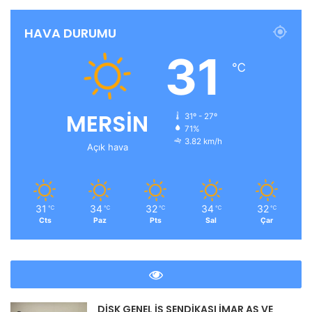
HAVA DURUMU
31
℃
MERSİN
31º - 27º
71%
3.82 km/h
Açık hava
31
34
32
34
32
℃
℃
℃
℃
℃
Cts
Paz
Pts
Sal
Çar
DİSK GENEL İŞ SENDİKASI İMAR AŞ VE