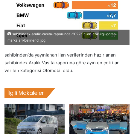
sahibindex-aralik-vasita-raporunda-2022nin-en-cok-ilgi-goren-
markalari-belirlendi.jpg
sahibinden’da yayınlanan ilan verilerinden hazırlanan
sahibindex Aralık Vasıta raporuna göre ayın en çok ilan
verilen kategorisi Otomobil oldu.
İlgili Makaleler