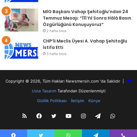
MİG Başkanı Vahap Şehitoğlu’ndan 24
Temmuz Mesajı: “111 Yıl Sonra Hâlâ Basın
Özgürlüğünü Konuşuyoruz”
2 hafta önce
CHP’li Meclis Üyesi A. Vahap Şehitoğlu
İstifa Etti
3 hafta önce
Copyright © 2026, Tüm Hakları Newsmersin.com 'da Saklıdır |
Usta Tasarım
Tarafından Düzenlenmişti
Gizlilik Politikası
İletişim
Künye
RSS
Facebook
Twitter
YouTube
Instagram
Telegram
WhatsA