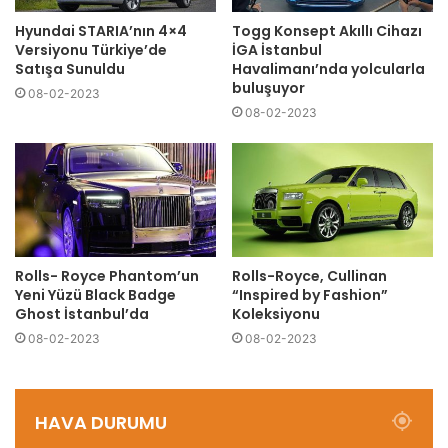
Hyundai STARIA’nın 4×4
Togg Konsept Akıllı Cihazı
Versiyonu Türkiye’de
İGA İstanbul
Satışa Sunuldu
Havalimanı’nda yolcularla
buluşuyor
08-02-2023
08-02-2023
Rolls- Royce Phantom’un
Rolls-Royce, Cullinan
Yeni Yüzü Black Badge
“Inspired by Fashion”
Ghost İstanbul’da
Koleksiyonu
08-02-2023
08-02-2023
HAVA DURUMU