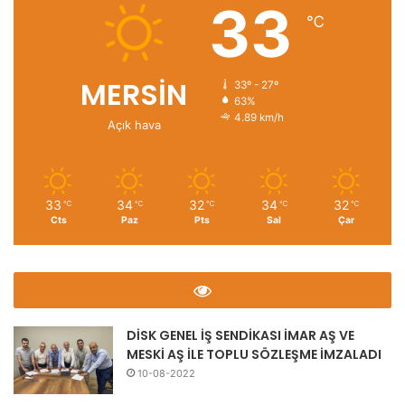
33
℃
MERSİN
33º - 27º
63%
4.89 km/h
Açık hava
33
34
32
34
32
℃
℃
℃
℃
℃
Cts
Paz
Pts
Sal
Çar
DİSK GENEL İŞ SENDİKASI İMAR AŞ VE
MESKİ AŞ İLE TOPLU SÖZLEŞME İMZALADI
10-08-2022