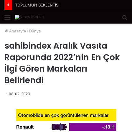
TOPLUMUN BEKLENTİSİ
Menü
A
y
Anasayfa
/
Dünya
...
sahibindex Aralık Vasıta
Raporunda 2022’nin En Çok
İlgi Gören Markaları
Belirlendi
08-02-2023