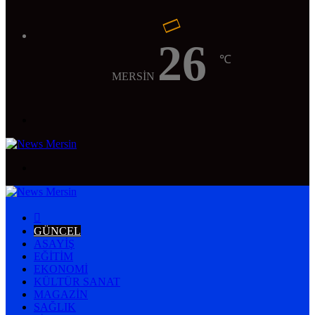
26
℃
MERSİN
Menü
Arama
yap
...
ANASAYFA
GÜNCEL
ASAYIŞ
EĞITIM
EKONOMI
KÜLTÜR SANAT
MAGAZIN
SAĞLIK