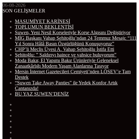
06-08-2026
SON GELİŞMELER
MASUMİYET KARİNESİ
TOPLUMUN BEKLENTİSİ
Suwen, Yeni Nesil Korseleriyle Korse Algısını Değiştiriyor
MİG Başkanı Vahap Şehitoğlu’ndan 24 Temmuz Mesajı: “111
Yıl Sonra Hâlâ Basın Özgürlüğünü Konuşuyoruz”
CHP’li Meclis Üyesi A. Vahap Şehitoğlu İstifa Etti
Şehitoğlu: ” Saldırıyı haince ve vahşice buluyorum”
Moda Bakır, El Yapımı Bakır Ürünleriyle Geleneksel
Zanaatkârlığı Modern Yaşam Alanlarına Taşıyor
Mersin İnternet Gazetecileri Cemiyeti’nden LÖSEV’e Tam
Destek
“Suwen Take Away Panties” ile Yedek Konfor Artık
Çantanızda!
BU YAZ SUWEN’DENİZ
WhatsApp
Telegram
Instagram
YouTube
Twitter
Facebook
RSS