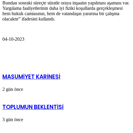
Bundan sonraki süreçte süratle oraya inşaatın yapılması aşaması var.
Yargılama faaliyetlerinin daha iyi fiziki koşullarda gerçekleşmesi
hem hukuk camiasının, hem de vatandaşın yararına bir çalışma
olacaktır” ifadesini kullandı.
04-10-2023
İlgili Makaleler
MASUMİYET KARİNESİ
2 gün önce
TOPLUMUN BEKLENTİSİ
3 gün önce