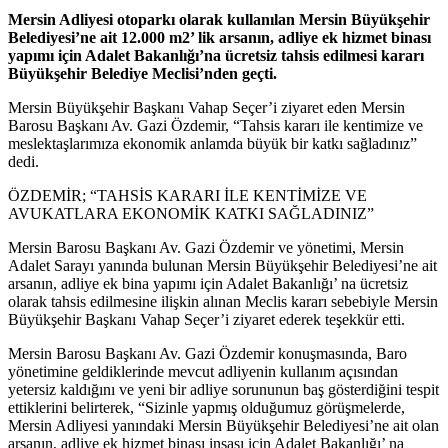
Mersin Adliyesi otoparkı olarak kullanılan Mersin Büyükşehir
Belediyesi’ne ait 12.000 m2’ lik arsanın, adliye ek hizmet binası
yapımı için Adalet Bakanlığı’na ücretsiz tahsis edilmesi kararı
Büyükşehir Belediye Meclisi’nden geçti.
Mersin Büyükşehir Başkanı Vahap Seçer’i ziyaret eden Mersin
Barosu Başkanı Av. Gazi Özdemir, “Tahsis kararı ile kentimize ve
meslektaşlarımıza ekonomik anlamda büyük bir katkı sağladınız”
dedi.
ÖZDEMİR; “TAHSİS KARARI İLE KENTİMİZE VE
AVUKATLARA EKONOMİK KATKI SAĞLADINIZ”
Mersin Barosu Başkanı Av. Gazi Özdemir ve yönetimi, Mersin
Adalet Sarayı yanında bulunan Mersin Büyükşehir Belediyesi’ne ait
arsanın, adliye ek bina yapımı için Adalet Bakanlığı’ na ücretsiz
olarak tahsis edilmesine ilişkin alınan Meclis kararı sebebiyle Mersin
Büyükşehir Başkanı Vahap Seçer’i ziyaret ederek teşekkür etti.
Mersin Barosu Başkanı Av. Gazi Özdemir konuşmasında, Baro
yönetimine geldiklerinde mevcut adliyenin kullanım açısından
yetersiz kaldığını ve yeni bir adliye sorununun baş gösterdiğini tespit
ettiklerini belirterek, “Sizinle yapmış olduğumuz görüşmelerde,
Mersin Adliyesi yanındaki Mersin Büyükşehir Belediyesi’ne ait olan
arsanın, adliye ek hizmet binası inşası için Adalet Bakanlığı’ na