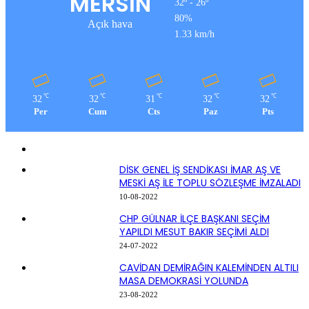
MERSİN
32º - 26º
80%
Açık hava
1.33 km/h
℃
℃
℃
℃
℃
32
32
31
32
32
Per
Cum
Cts
Paz
Pts
DİSK GENEL İŞ SENDİKASI İMAR AŞ VE
MESKİ AŞ İLE TOPLU SÖZLEŞME İMZALADI
10-08-2022
CHP GÜLNAR İLÇE BAŞKANI SEÇİM
YAPILDI MESUT BAKIR SEÇİMİ ALDI
24-07-2022
CAVİDAN DEMİRAĞIN KALEMİNDEN ALTILI
MASA DEMOKRASİ YOLUNDA
23-08-2022