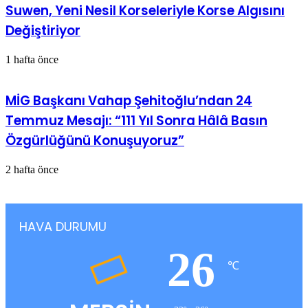
Suwen, Yeni Nesil Korseleriyle Korse Algısını
Değiştiriyor
1 hafta önce
MİG Başkanı Vahap Şehitoğlu’ndan 24
Temmuz Mesajı: “111 Yıl Sonra Hâlâ Basın
Özgürlüğünü Konuşuyoruz”
2 hafta önce
HAVA DURUMU
26
℃