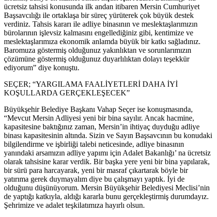
ücretsiz tahsisi konusunda ilk andan itibaren Mersin Cumhuriyet
Başsavcılığı ile ortaklaşa bir süreç yürüterek çok büyük destek
verdiniz. Tahsis kararı ile adliye binasının ve meslektaşlarımızın
bürolarının işlevsiz kalmasını engellediğiniz gibi, kentimize ve
meslektaşlarımıza ekonomik anlamda büyük bir katkı sağladınız.
Baromuza göstermiş olduğunuz yakınlıktan ve sorunlarımızın
çözümüne göstermiş olduğunuz duyarlılıktan dolayı teşekkür
ediyorum” diye konuştu.
SEÇER; “YARGILAMA FAALİYETLERİ DAHA İYİ
KOŞULLARDA GERÇEKLEŞECEK”
Büyükşehir Belediye Başkanı Vahap Seçer ise konuşmasında,
“Mevcut Mersin Adliyesi yeni bir bina sayılır. Ancak hacmine,
kapasitesine baktığınız zaman, Mersin’in ihtiyaç duyduğu adliye
binası kapasitesinin altında. Sizin ve Sayın Başsavcının bu konudaki
bilgilendirme ve işbirliği talebi neticesinde, adliye binasının
yanındaki arsamızın adliye yapımı için Adalet Bakanlığı’ na ücretsiz
olarak tahsisine karar verdik. Bir başka yere yeni bir bina yapılarak,
bir sürü para harcayarak, yeni bir masraf çıkartarak böyle bir
yatırıma gerek duymayalım diye bu çalışmayı yaptık. İyi de
olduğunu düşünüyorum. Mersin Büyükşehir Belediyesi Meclisi’nin
de yaptığı katkıyla, aldığı kararla bunu gerçekleştirmiş durumdayız.
Şehrimize ve adalet teşkilatımıza hayırlı olsun.