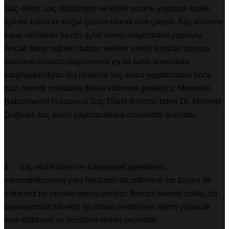
Saç ekimi, saç dökülmesi ve kellik sorunu yaşayan kişiler
için en kalıcı ve doğal çözüm olarak öne çıkıyor. Saç ekimine
karar verilirken bazen aylar süren araştırmalar yapılıyor.
Ancak buna rağmen bazen verilen yanlış kararlar sonucu
istenilen sonuca ulaşılamıyor ya da farklı sorunlarla
karşılaşılabiliyor. Bu nedenle saç ekimi yaptırmadan önce
bazı önemli noktalara dikkat edilmesi gerekiyor. Memorial
Bahçelievler Hastanesi Saç Ekimi Bölümü’nden Dr. Mehmet
Doğruer, saç ekimi yaptıracaklara önerilerde bulundu.
1.
Saç ekimi özen ve hassasiyet gerektiren,
rekonstrüksiyonu yani hataların düzeltilmesi zor bazen de
imkansız bir cerrahi operasyondur. Birincil önemli nokta, bu
operasyonun bir ekip işi olması nedeniyle işlemi yapacak
olan doktorun ve tecrübeli ekibin seçimidir.