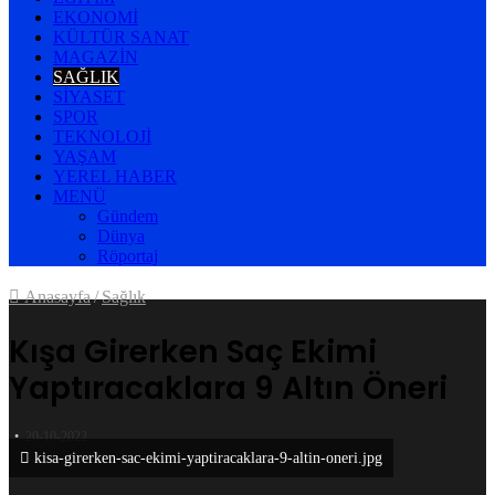
EKONOMI
KÜLTÜR SANAT
MAGAZIN
SAĞLIK
SIYASET
SPOR
TEKNOLOJI
YAŞAM
YEREL HABER
MENÜ
Gündem
Dünya
Röportaj
Anasayfa
/
Sağlık
Kışa Girerken Saç Ekimi
Yaptıracaklara 9 Altın Öneri
20-10-2022
kisa-girerken-sac-ekimi-yaptiracaklara-9-altin-oneri.jpg