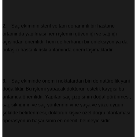
2.
Saç ekiminin steril ve tam donanımlı bir hastane
ortamında yapılması hem işlemin güvenliği ve sağlığı
açısından önemlidir hem de herhangi bir enfeksiyon ya da
bulaşıcı hastalık riski anlamında önem taşımaktadır.
3.
Saç ekiminde önemli noktalardan biri de natürellik yani
doğallıktır. Bu işlemi yapacak doktorun estetik kaygısı bu
anlamda önemlidir. Yapılan saç çizgisinin doğal görünmesi,
saç sıklığının ve saç yönlerinin yine yaşa ve yüze uygun
şekilde belirlenmesi, doktorun kişiye özel doğru planlaması
operasyonun başarısının en önemli belirleyicisidir.