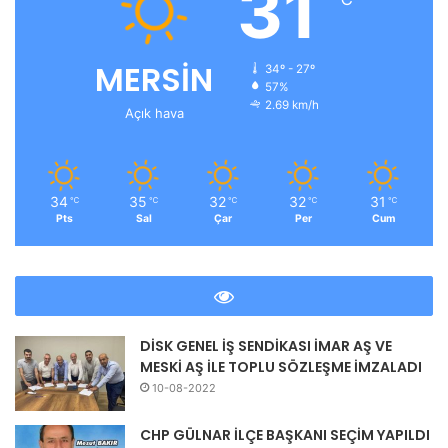
31
MERSİN
34º - 27º
57%
2.69 km/h
Açık hava
34
35
32
32
31
℃
℃
℃
℃
℃
Pts
Sal
Çar
Per
Cum
DİSK GENEL İŞ SENDİKASI İMAR AŞ VE
MESKİ AŞ İLE TOPLU SÖZLEŞME İMZALADI
10-08-2022
CHP GÜLNAR İLÇE BAŞKANI SEÇİM YAPILDI