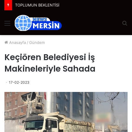
TOPLUMUN BEKLENTİSİ
Menü
A
y
...
Anasayfa
/
Gündem
Keçiören Belediyesi İş
Makineleriyle Sahada
17-02-2023