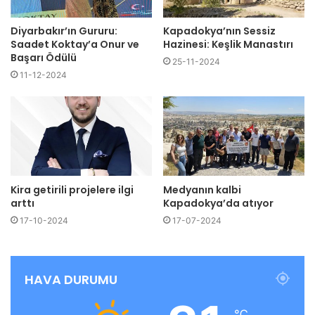
Diyarbakır’ın Gururu:
Kapadokya’nın Sessiz
Saadet Koktay’a Onur ve
Hazinesi: Keşlik Manastırı
Başarı Ödülü
25-11-2024
11-12-2024
Kira getirili projelere ilgi
Medyanın kalbi
arttı
Kapadokya’da atıyor
17-10-2024
17-07-2024
HAVA DURUMU
℃