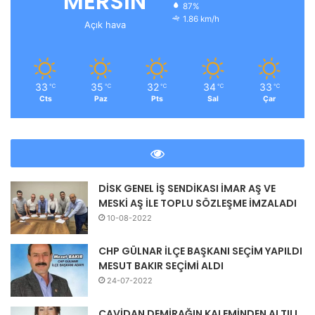
MERSİN
87%
1.86 km/h
Açık hava
33
35
32
34
33
℃
℃
℃
℃
℃
Cts
Paz
Pts
Sal
Çar
DİSK GENEL İŞ SENDİKASI İMAR AŞ VE
MESKİ AŞ İLE TOPLU SÖZLEŞME İMZALADI
10-08-2022
CHP GÜLNAR İLÇE BAŞKANI SEÇİM YAPILDI
MESUT BAKIR SEÇİMİ ALDI
24-07-2022
CAVİDAN DEMİRAĞIN KALEMİNDEN ALTILI