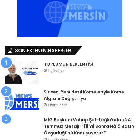
SON EKLENEN HABERLER
TOPLUMUN BEKLENTİSİ
4 gün önce
Suwen, Yeni Nesil Korseleriyle Korse
Algısını Değiştiriyor
1 hafta önce
MİG Başkanı Vahap Şehitoğlu’ndan 24
Temmuz Mesajı: “111 Yıl Sonra Hâlâ Basın
Özgürlüğünü Konuşuyoruz”
2 hafta önce