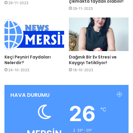
çıkmakta faydalı olabilir!
29-11-2023
29-11-2023
Keçi Peyniri Faydaları
Dağınık Bir Ev Stresi ve
Nelerdir?
Kaygıyı Tetikliyor!
24-10-2023
18-10-2023
HAVA DURUMU
26
℃
33º - 25º