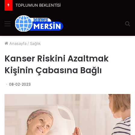
TOPLUMUN BEKLENTİSİ
Menü
A
y
...
Anasayfa
/
Sağlık
Kanser Riskini Azaltmak
Kişinin Çabasına Bağlı
08-02-2023