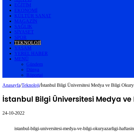
EĞITIM
EKONOMI
KÜLTÜR SANAT
MAGAZIN
SAĞLIK
SIYASET
SPOR
TEKNOLOJI
YAŞAM
YEREL HABER
MENÜ
Gündem
Dünya
Röportaj
Anasayfa
/
Teknoloji
/
İstanbul Bilgi Üniversitesi Medya ve Bilgi Okuryaz
İstanbul Bilgi Üniversitesi Medya ve 
24-10-2022
Facebook
Twitter
LinkedIn
WhatsApp
Telegram
E-
Yazdır
Posta
istanbul-bilgi-universitesi-medya-ve-bilgi-okuryazarligi-haftasin
ile