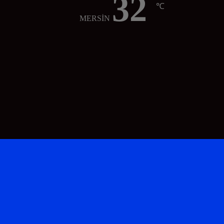
32
℃
MERSİN