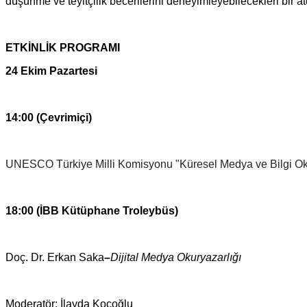
düşünme ve teyitçilik becerilerini deneyimleyebilecekleri bir 
ETKİNLİK PROGRAMI
24 Ekim Pazartesi
14:00 (Çevrimiçi)
UNESCO Türkiye Milli Komisyonu "Küresel Medya ve Bilgi Oku
18:00 (
İBB Kütüphane Troleybüs)
Doç. Dr. Erkan Saka
–
Dijital Medya Okuryazarlığı
Moderatör: İlayda Koçoğlu