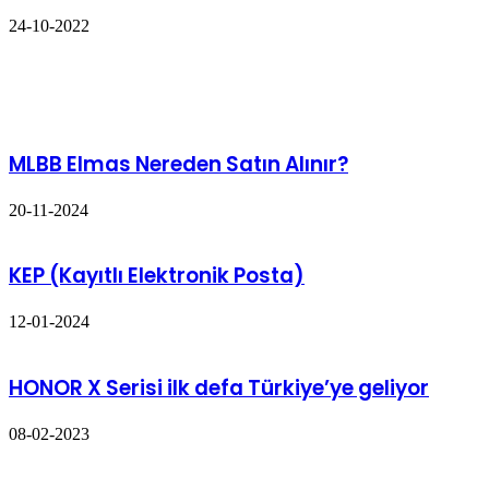
24-10-2022
Facebook
Twitter
LinkedIn
WhatsApp
Telegram
E-
Yazdır
Posta
İlgili Makaleler
ile
paylaş
MLBB Elmas Nereden Satın Alınır?
20-11-2024
KEP (Kayıtlı Elektronik Posta)
12-01-2024
HONOR X Serisi ilk defa Türkiye’ye geliyor
08-02-2023