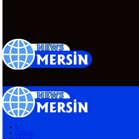
Menü
Arama
yap
...
ANASAYFA
GÜNCEL
ASAYIŞ