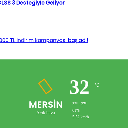
LSS 3 Desteğiyle Geliyor
000 TL indirim kampanyası başladı!
32
℃
MERSİN
32º - 27º
61%
Açık hava
5.52 km/h