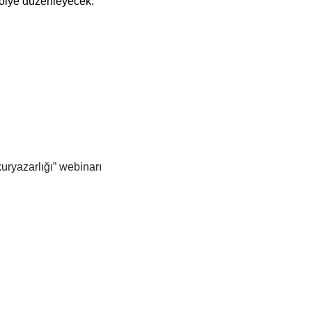
atölye düzenleyecek.
ryazarlığı” webinarı