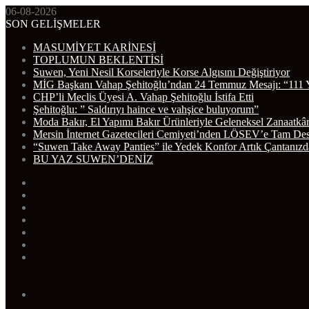
06-08-2026
SON GELİŞMELER
MASUMİYET KARİNESİ
TOPLUMUN BEKLENTİSİ
Suwen, Yeni Nesil Korseleriyle Korse Algısını Değiştiriyor
MİG Başkanı Vahap Şehitoğlu’ndan 24 Temmuz Mesajı: “111 
CHP’li Meclis Üyesi A. Vahap Şehitoğlu İstifa Etti
Şehitoğlu: ” Saldırıyı haince ve vahşice buluyorum”
Moda Bakır, El Yapımı Bakır Ürünleriyle Geleneksel Zanaatkâr
Mersin İnternet Gazetecileri Cemiyeti’nden LÖSEV’e Tam De
“Suwen Take Away Panties” ile Yedek Konfor Artık Çantanızd
BU YAZ SUWEN’DENİZ
WhatsApp
Telegram
Instagram
YouTube
Twitter
Facebook
RSS