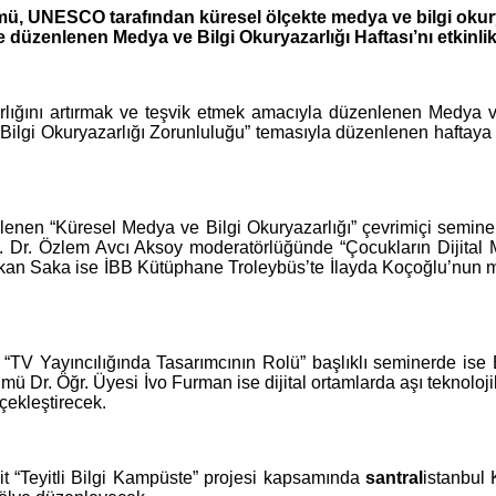
ümü, UNESCO tarafından küresel ölçekte medya ve bilgi okury
e düzenlenen Medya ve Bilgi Okuryazarlığı Haftası’nı etkinli
ığını artırmak ve teşvik etmek amacıyla düzenlenen Medya ve
Bilgi Okuryazarlığı Zorunluluğu” temasıyla düzenlenen haftaya 
nen “Küresel Medya ve Bilgi Okuryazarlığı” çevrimiçi seminer
. Dr. Özlem Avcı Aksoy moderatörlüğünde “Çocukların Dijital 
kan Saka ise İBB Kütüphane Troleybüs’te İlayda Koçoğlu’nun mo
“TV Yayıncılığında Tasarımcının Rolü” başlıklı seminerde ise B
lümü Dr. Öğr. Üyesi İvo Furman ise dijital ortamlarda aşı tekno
rçekleştirecek.
it “Teyitli Bilgi Kampüste” projesi kapsamında
santral
istanbul 