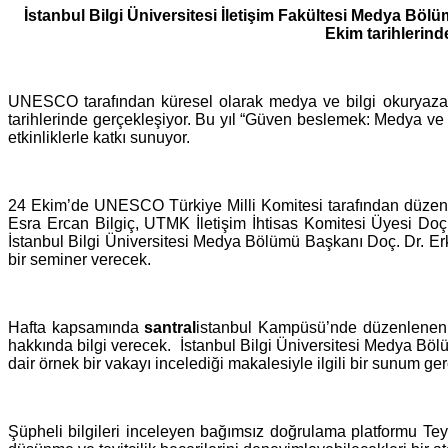
paylaş
İstanbul Bilgi Üniversitesi İletişim Fakültesi Medya Böl
Ekim tarihlerind
UNESCO tarafından küresel olarak medya ve bilgi okuryazarl
tarihlerinde gerçekleşiyor. Bu yıl “Güven beslemek: Medya ve 
etkinliklerle katkı sunuyor.
24 Ekim’de UNESCO Türkiye Milli Komitesi tarafından düzenle
Esra Ercan Bilgiç, UTMK İletişim İhtisas Komitesi Üyesi Doç
İstanbul Bilgi Üniversitesi Medya Bölümü Başkanı Doç. Dr. Er
bir seminer verecek.
Hafta kapsamında
santral
istanbul
Kampüsü’nde düzenlenen
hakkında bilgi verecek. İstanbul Bilgi Üniversitesi Medya Bö
dair örnek bir vakayı incelediği makalesiyle ilgili bir sunum ge
Şüpheli bilgileri inceleyen bağımsız doğrulama platformu Tey