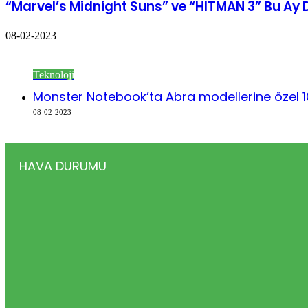
“Marvel’s Midnight Suns” ve “HITMAN 3” Bu Ay D
08-02-2023
Göz Atın
Kapalı
Teknoloji
Monster Notebook’ta Abra modellerine özel 1
08-02-2023
HAVA DURUMU