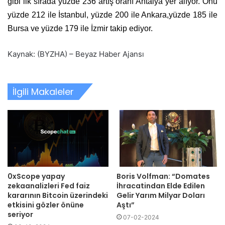
gibi ilk sırada yüzde 236 artış oranı Antalya yer alıyor. Onu
yüzde 212 ile İstanbul, yüzde 200 ile Ankara,yüzde 185 ile
Bursa ve yüzde 179 ile İzmir takip ediyor.
Kaynak: (BYZHA) – Beyaz Haber Ajansı
İlgili Makaleler
0xScope yapay
Boris Volfman: “Domates
zekaanalizleri Fed faiz
İhracatindan Elde Edilen
kararının Bitcoin üzerindeki
Gelir Yarım Milyar Doları
etkisini gözler önüne
Aştı”
seriyor
07-02-2024