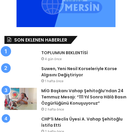
SON EKLENEN HABERLER
TOPLUMUN BEKLENTİSİ
4 gün önce
Suwen, Yeni Nesil Korseleriyle Korse
Algısını Değiştiriyor
1 hafta önce
MİG Başkanı Vahap Şehitoğlu’ndan 24
Temmuz Mesajı: “111 Yıl Sonra Hâlâ Basın
Özgürlüğünü Konuşuyoruz”
2 hafta önce
CHP’li Meclis Üyesi A. Vahap Şehitoğlu
İstifa Etti
2 hafta önce