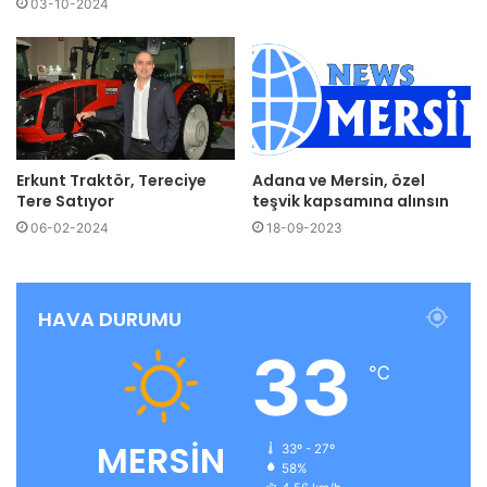
03-10-2024
Erkunt Traktör, Tereciye
Adana ve Mersin, özel
Tere Satıyor
teşvik kapsamına alınsın
06-02-2024
18-09-2023
HAVA DURUMU
33
℃
MERSİN
33º - 27º
58%