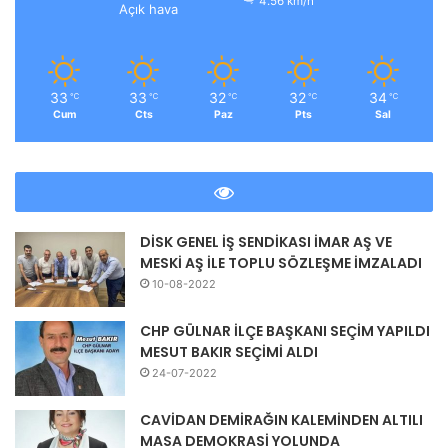
4.56 km/h
Açık hava
33
33
32
32
34
℃
℃
℃
℃
℃
Cum
Cts
Paz
Pts
Sal
DİSK GENEL İŞ SENDİKASI İMAR AŞ VE
MESKİ AŞ İLE TOPLU SÖZLEŞME İMZALADI
10-08-2022
CHP GÜLNAR İLÇE BAŞKANI SEÇİM YAPILDI
MESUT BAKIR SEÇİMİ ALDI
24-07-2022
CAVİDAN DEMİRAĞIN KALEMİNDEN ALTILI
MASA DEMOKRASİ YOLUNDA