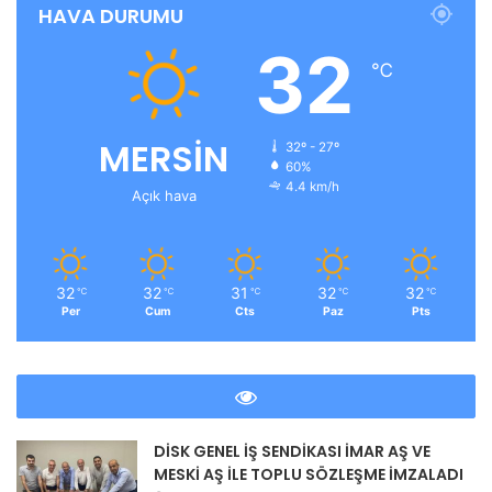
HAVA DURUMU
32
℃
MERSİN
32º - 27º
60%
4.4 km/h
Açık hava
32
32
31
32
32
℃
℃
℃
℃
℃
Per
Cum
Cts
Paz
Pts
DİSK GENEL İŞ SENDİKASI İMAR AŞ VE
MESKİ AŞ İLE TOPLU SÖZLEŞME İMZALADI