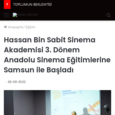
TOPLUMUN BEKLENTİSİ
Menü
A
y
Anasayfa
/
Eğitim
...
Hassan Bin Sabit Sinema
Akademisi 3. Dönem
Anadolu Sinema Eğitimlerine
Samsun ile Başladı
26-09-2022