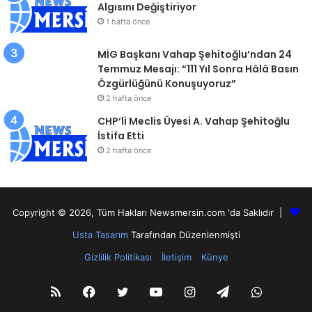
Algısını Değiştiriyor
1 hafta önce
MİG Başkanı Vahap Şehitoğlu’ndan 24
Temmuz Mesajı: “111 Yıl Sonra Hâlâ Basın
Özgürlüğünü Konuşuyoruz”
2 hafta önce
CHP’li Meclis Üyesi A. Vahap Şehitoğlu
İstifa Etti
2 hafta önce
Copyright © 2026, Tüm Hakları Newsmersin.com 'da Saklıdır |
Usta Tasarım
Tarafından Düzenlenmişti
Gizlilik Politikası
İletişim
Künye
RSS
Facebook
Twitter
YouTube
Instagram
Telegram
WhatsA