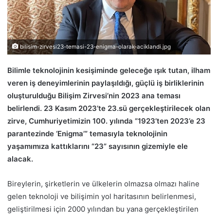
bilisim-zirvesi23-temasi-23-enigma-olarak-aciklandi.jpg
Bilimle teknolojinin kesişiminde geleceğe ışık tutan, ilham
veren iş deneyimlerinin paylaşıldığı, güçlü iş birliklerinin
oluşturulduğu Bilişim Zirvesi’nin 2023 ana teması
belirlendi. 23 Kasım 2023’te 23.sü gerçekleştirilecek olan
zirve, Cumhuriyetimizin 100. yılında “1923’ten 2023’e 23
parantezinde ‘Enigma’” temasıyla teknolojinin
yaşamımıza kattıklarını “23” sayısının gizemiyle ele
alacak.
Bireylerin, şirketlerin ve ülkelerin olmazsa olmazı haline
gelen teknoloji ve bilişimin yol haritasının belirlenmesi,
geliştirilmesi için 2000 yılından bu yana gerçekleştirilen