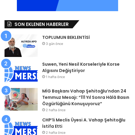
SON EKLENEN HABERLER
TOPLUMUN BEKLENTİSİ
3 gün önce
Suwen, Yeni Nesil Korseleriyle Korse
Algısını Değiştiriyor
1 hafta önce
MİG Başkanı Vahap Şehitoğlu’ndan 24
Temmuz Mesajı: “111 Yıl Sonra Hâlâ Basın
Özgürlüğünü Konuşuyoruz”
2 hafta önce
CHP’li Meclis Üyesi A. Vahap Şehitoğlu
İstifa Etti
2 hafta önce