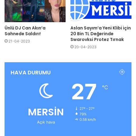
Ünlü DJ Can Akın’a
Aslan Sayım’a Yeni Klibi için
Sahnede Saldırı!
20 Bin TL Değerinde
Swarovksi Protez Tırnak
21-04-2023
20-04-2023
HAVA DURUMU
27
℃
MERSİN
27º - 27º
79%
0.58 km/h
Açık hava