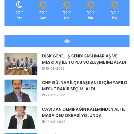
27
32
32
32
33
℃
℃
℃
℃
℃
Per
Cum
Cts
Paz
Pts
DİSK GENEL İŞ SENDİKASI İMAR AŞ VE
MESKİ AŞ İLE TOPLU SÖZLEŞME İMZALADI
10-08-2022
CHP GÜLNAR İLÇE BAŞKANI SEÇİM YAPILDI
MESUT BAKIR SEÇİMİ ALDI
24-07-2022
CAVİDAN DEMİRAĞIN KALEMİNDEN ALTILI
MASA DEMOKRASİ YOLUNDA
23-08-2022