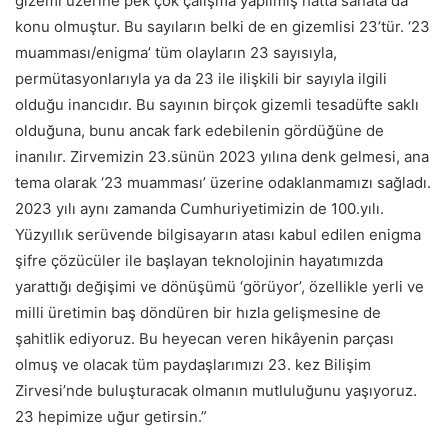
gizemi üzerine pek çok çalışma yapılmış hatta sanata da
konu olmuştur. Bu sayıların belki de en gizemlisi 23’tür. ‘23
muamması/enigma’ tüm olayların 23 sayısıyla,
permütasyonlarıyla ya da 23 ile ilişkili bir sayıyla ilgili
olduğu inancıdır. Bu sayının birçok gizemli tesadüfte saklı
olduğuna, bunu ancak fark edebilenin gördüğüne de
inanılır. Zirvemizin 23.sünün 2023 yılına denk gelmesi, ana
tema olarak ‘23 muamması’ üzerine odaklanmamızı sağladı.
2023 yılı aynı zamanda Cumhuriyetimizin de 100.yılı.
Yüzyıllık serüvende bilgisayarın atası kabul edilen enigma
şifre çözücüler ile başlayan teknolojinin hayatımızda
yarattığı değişimi ve dönüşümü ‘görüyor’, özellikle yerli ve
milli üretimin baş döndüren bir hızla gelişmesine de
şahitlik ediyoruz. Bu heyecan veren hikâyenin parçası
olmuş ve olacak tüm paydaşlarımızı 23. kez Bilişim
Zirvesi’nde buluşturacak olmanın mutluluğunu yaşıyoruz.
23 hepimize uğur getirsin.”