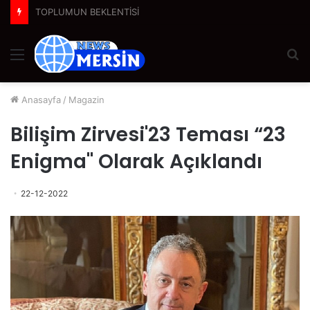
Suwen, Yeni Nesil Korseleriyle Korse Algısını Değiştiriyor
Menü
A
y
...
Anasayfa
/
Magazin
Bilişim Zirvesi'23 Teması “23
Enigma" Olarak Açıklandı
22-12-2022