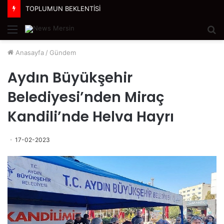
TOPLUMUN BEKLENTİSİ
Menü
A
y
Anasayfa
/
Gündem
...
Aydın Büyükşehir
Belediyesi’nden Miraç
Kandili’nde Helva Hayrı
17-02-2023