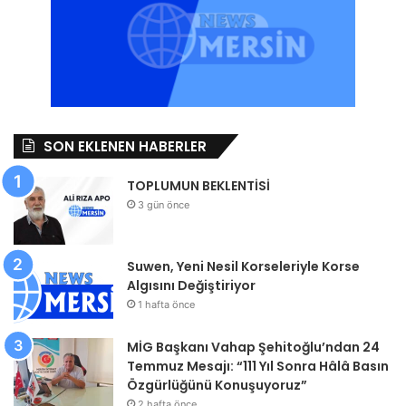
SON EKLENEN HABERLER
TOPLUMUN BEKLENTİSİ
3 gün önce
Suwen, Yeni Nesil Korseleriyle Korse
Algısını Değiştiriyor
1 hafta önce
MİG Başkanı Vahap Şehitoğlu’ndan 24
Temmuz Mesajı: “111 Yıl Sonra Hâlâ Basın
Özgürlüğünü Konuşuyoruz”
2 hafta önce