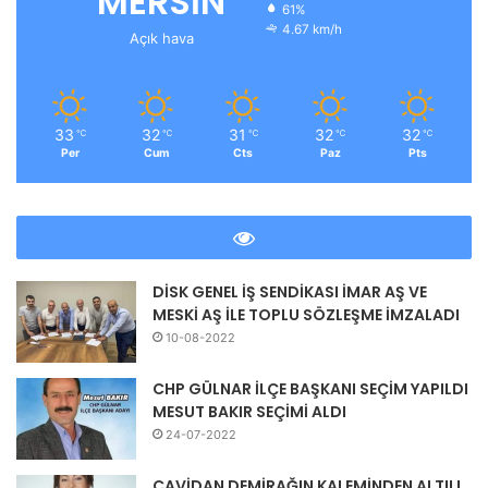
MERSİN
61%
4.67 km/h
Açık hava
33
32
31
32
32
℃
℃
℃
℃
℃
Per
Cum
Cts
Paz
Pts
DİSK GENEL İŞ SENDİKASI İMAR AŞ VE
MESKİ AŞ İLE TOPLU SÖZLEŞME İMZALADI
10-08-2022
CHP GÜLNAR İLÇE BAŞKANI SEÇİM YAPILDI
MESUT BAKIR SEÇİMİ ALDI
24-07-2022
CAVİDAN DEMİRAĞIN KALEMİNDEN ALTILI