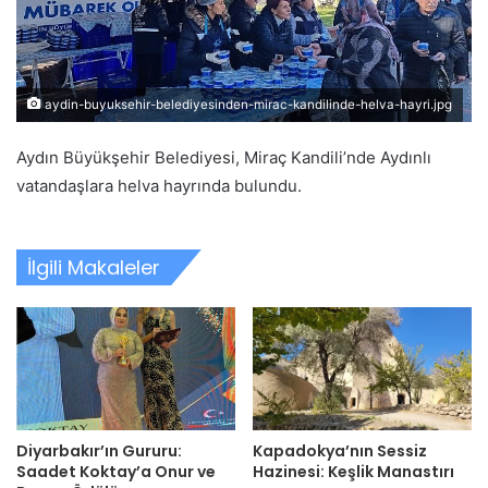
aydin-buyuksehir-belediyesinden-mirac-kandilinde-helva-hayri.jpg
Aydın Büyükşehir Belediyesi, Miraç Kandili’nde Aydınlı
vatandaşlara helva hayrında bulundu.
İlgili Makaleler
Diyarbakır’ın Gururu:
Kapadokya’nın Sessiz
Saadet Koktay’a Onur ve
Hazinesi: Keşlik Manastırı