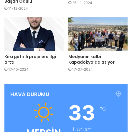
Başarı Ödülü
25-11-2024
11-12-2024
Kira getirili projelere ilgi
Medyanın kalbi
arttı
Kapadokya’da atıyor
17-10-2024
17-07-2024
HAVA DURUMU
33
℃
33º - 27º